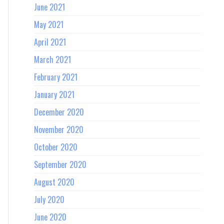
June 2021
May 2021
April 2021
March 2021
February 2021
January 2021
December 2020
November 2020
October 2020
September 2020
August 2020
July 2020
June 2020