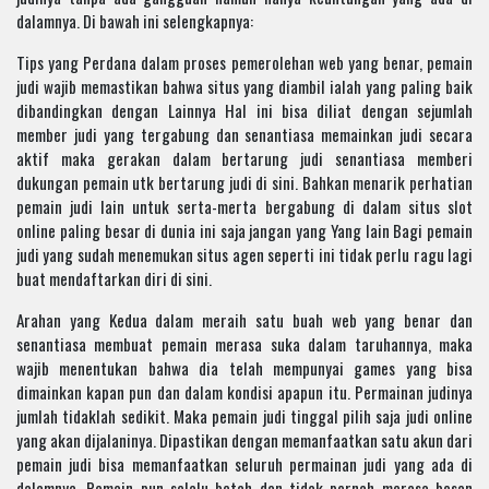
dalamnya. Di bawah ini selengkapnya:
Tips yang Perdana dalam proses pemerolehan web yang benar, pemain
judi wajib memastikan bahwa situs yang diambil ialah yang paling baik
dibandingkan dengan Lainnya Hal ini bisa diliat dengan sejumlah
member judi yang tergabung dan senantiasa memainkan judi secara
aktif maka gerakan dalam bertarung judi senantiasa memberi
dukungan pemain utk bertarung judi di sini. Bahkan menarik perhatian
pemain judi lain untuk serta-merta bergabung di dalam situs slot
online paling besar di dunia ini saja jangan yang Yang lain Bagi pemain
judi yang sudah menemukan situs agen seperti ini tidak perlu ragu lagi
buat mendaftarkan diri di sini.
Arahan yang Kedua dalam meraih satu buah web yang benar dan
senantiasa membuat pemain merasa suka dalam taruhannya, maka
wajib menentukan bahwa dia telah mempunyai games yang bisa
dimainkan kapan pun dan dalam kondisi apapun itu. Permainan judinya
jumlah tidaklah sedikit. Maka pemain judi tinggal pilih saja judi online
yang akan dijalaninya. Dipastikan dengan memanfaatkan satu akun dari
pemain judi bisa memanfaatkan seluruh permainan judi yang ada di
dalamnya. Pemain pun selalu betah dan tidak pernah merasa bosan