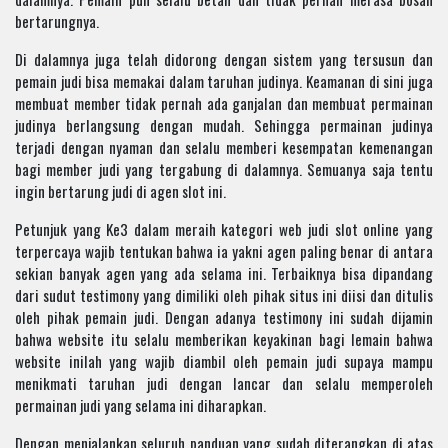
bertarungnya.
Di dalamnya juga telah didorong dengan sistem yang tersusun dan
pemain judi bisa memakai dalam taruhan judinya. Keamanan di sini juga
membuat member tidak pernah ada ganjalan dan membuat permainan
judinya berlangsung dengan mudah. Sehingga permainan judinya
terjadi dengan nyaman dan selalu memberi kesempatan kemenangan
bagi member judi yang tergabung di dalamnya. Semuanya saja tentu
ingin bertarung judi di agen slot ini.
Petunjuk yang Ke3 dalam meraih kategori web judi slot online yang
terpercaya wajib tentukan bahwa ia yakni agen paling benar di antara
sekian banyak agen yang ada selama ini. Terbaiknya bisa dipandang
dari sudut testimony yang dimiliki oleh pihak situs ini diisi dan ditulis
oleh pihak pemain judi. Dengan adanya testimony ini sudah dijamin
bahwa website itu selalu memberikan keyakinan bagi lemain bahwa
website inilah yang wajib diambil oleh pemain judi supaya mampu
menikmati taruhan judi dengan lancar dan selalu memperoleh
permainan judi yang selama ini diharapkan.
Dengan menjalankan seluruh panduan yang sudah diterangkan di atas