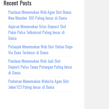
Recent Posts
Panduan Menemukan Web Agen Slot Bonus
New Member 100 Paling besar di Dunia
Anjuran Menemukan Situs Deposit Slot
Pakai Pulsa Telkomsel Paling besar di
Dunia
Petunjuk Menemukan Web Slot Online Depo
Via Dana Terbesar di Dunia
Panduan Menemukan Web Judi Slot
Deposit Pulsa Tanpa Potongan Paling besar
di Dunia
Pedoman Menemukan Website Agen Slot
Joker123 Paling besar di Dunia