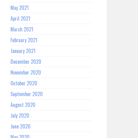
May 2021
April 2021
March 2021
February 2021
January 2021
December 2020
November 2020
October 2020
September 2020
August 2020
July 2020
June 2020
May 2020