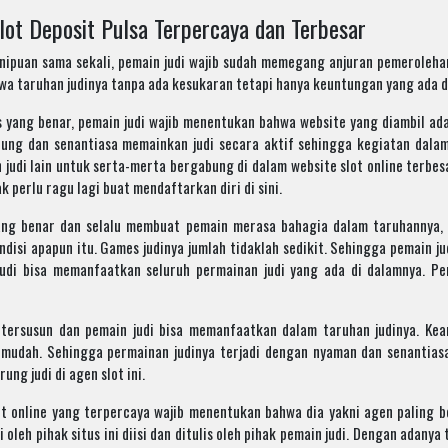
t Deposit Pulsa Terpercaya dan Terbesar
penipuan sama sekali, pemain judi wajib sudah memegang anjuran pemerolehan
 taruhan judinya tanpa ada kesukaran tetapi hanya keuntungan yang ada di
yang benar, pemain judi wajib menentukan bahwa website yang diambil adal
bung dan senantiasa memainkan judi secara aktif sehingga kegiatan dala
 judi lain untuk serta-merta bergabung di dalam website slot online terbesa
 perlu ragu lagi buat mendaftarkan diri di sini.
ang benar dan selalu membuat pemain merasa bahagia dalam taruhannya,
si apapun itu. Games judinya jumlah tidaklah sedikit. Sehingga pemain judi
udi bisa memanfaatkan seluruh permainan judi yang ada di dalamnya. Pe
 tersusun dan pemain judi bisa memanfaatkan dalam taruhan judinya. Ke
 mudah. Sehingga permainan judinya terjadi dengan nyaman dan senantia
ng judi di agen slot ini.
t online yang terpercaya wajib menentukan bahwa dia yakni agen paling b
ai oleh pihak situs ini diisi dan ditulis oleh pihak pemain judi. Dengan adany