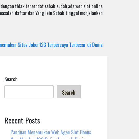
 dengan tidak tersendat sebab sudah ada web slot online
i masalah daftar dan Yang lain Sebab tinggal menjalankan
nemukan Situs Joker123 Terpercaya Terbesar di Dunia
Search
Search
Recent Posts
Panduan Menemukan Web Agen Slot Bonus