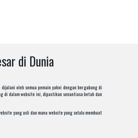
sar di Dunia
dijalani oleh semua pemain yakni dengan bergabung di
ng di dalam website ini, dipastikan senantiasa betah dan
website yang asli dan mana website yang selalu membuat