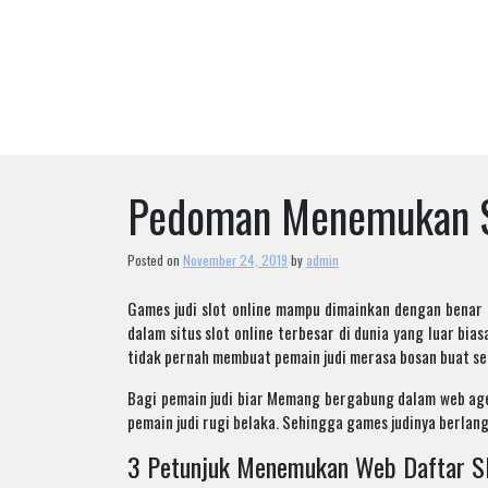
Skip
to
content
Pedoman Menemukan Sit
Posted on
November 24, 2019
by
admin
Games judi slot online mampu dimainkan dengan benar
dalam situs slot online terbesar di dunia yang luar bia
tidak pernah membuat pemain judi merasa bosan buat sel
Bagi pemain judi biar Memang bergabung dalam web agen
pemain judi rugi belaka. Sehingga games judinya berlang
3 Petunjuk Menemukan Web Daftar Slo