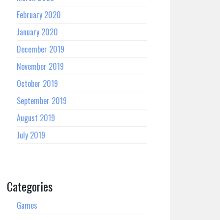
February 2020
January 2020
December 2019
November 2019
October 2019
September 2019
August 2019
July 2019
Categories
Games