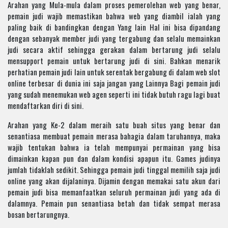
Arahan yang Mula-mula dalam proses pemerolehan web yang benar,
pemain judi wajib memastikan bahwa web yang diambil ialah yang
paling baik di bandingkan dengan Yang lain Hal ini bisa dipandang
dengan sebanyak member judi yang tergabung dan selalu memainkan
judi secara aktif sehingga gerakan dalam bertarung judi selalu
mensupport pemain untuk bertarung judi di sini. Bahkan menarik
perhatian pemain judi lain untuk serentak bergabung di dalam web slot
online terbesar di dunia ini saja jangan yang Lainnya Bagi pemain judi
yang sudah menemukan web agen seperti ini tidak butuh ragu lagi buat
mendaftarkan diri di sini.
Arahan yang Ke-2 dalam meraih satu buah situs yang benar dan
senantiasa membuat pemain merasa bahagia dalam taruhannya, maka
wajib tentukan bahwa ia telah mempunyai permainan yang bisa
dimainkan kapan pun dan dalam kondisi apapun itu. Games judinya
jumlah tidaklah sedikit. Sehingga pemain judi tinggal memilih saja judi
online yang akan dijalaninya. Dijamin dengan memakai satu akun dari
pemain judi bisa memanfaatkan seluruh permainan judi yang ada di
dalamnya. Pemain pun senantiasa betah dan tidak sempat merasa
bosan bertarungnya.