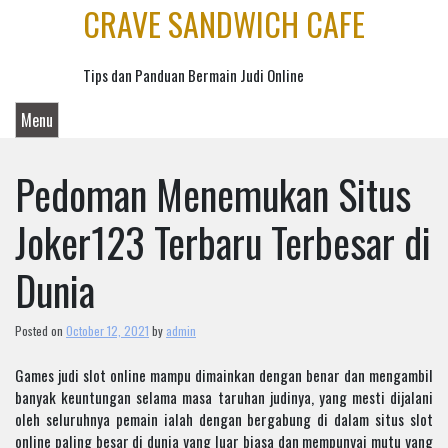
Skip
CRAVE SANDWICH CAFE
to
content
Tips dan Panduan Bermain Judi Online
Menu
Pedoman Menemukan Situs
Joker123 Terbaru Terbesar di
Dunia
Posted on
October 12, 2021
by
admin
Games judi slot online mampu dimainkan dengan benar dan mengambil
banyak keuntungan selama masa taruhan judinya, yang mesti dijalani
oleh seluruhnya pemain ialah dengan bergabung di dalam situs slot
online paling besar di dunia yang luar biasa dan mempunyai mutu yang