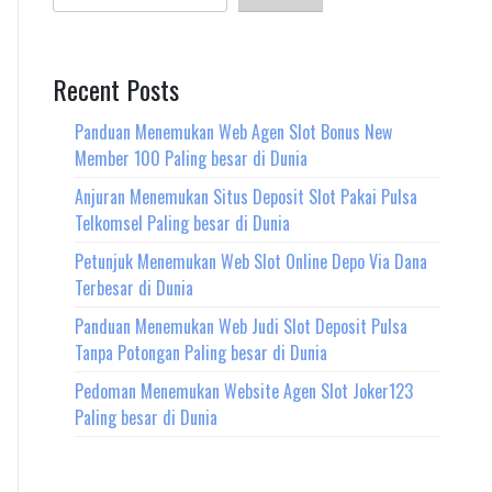
Recent Posts
Panduan Menemukan Web Agen Slot Bonus New
Member 100 Paling besar di Dunia
Anjuran Menemukan Situs Deposit Slot Pakai Pulsa
Telkomsel Paling besar di Dunia
Petunjuk Menemukan Web Slot Online Depo Via Dana
Terbesar di Dunia
Panduan Menemukan Web Judi Slot Deposit Pulsa
Tanpa Potongan Paling besar di Dunia
Pedoman Menemukan Website Agen Slot Joker123
Paling besar di Dunia