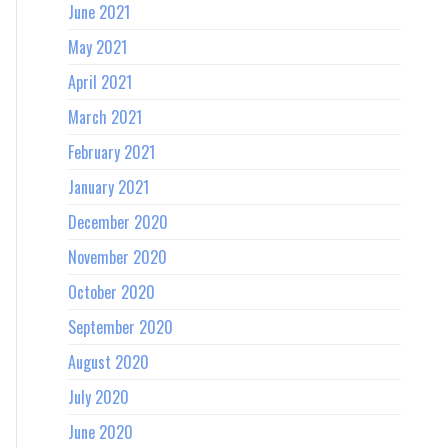
June 2021
May 2021
April 2021
March 2021
February 2021
January 2021
December 2020
November 2020
October 2020
September 2020
August 2020
July 2020
June 2020