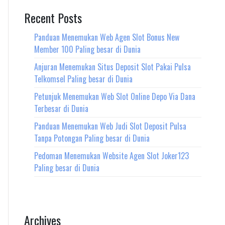
Recent Posts
Panduan Menemukan Web Agen Slot Bonus New
Member 100 Paling besar di Dunia
Anjuran Menemukan Situs Deposit Slot Pakai Pulsa
Telkomsel Paling besar di Dunia
Petunjuk Menemukan Web Slot Online Depo Via Dana
Terbesar di Dunia
Panduan Menemukan Web Judi Slot Deposit Pulsa
Tanpa Potongan Paling besar di Dunia
Pedoman Menemukan Website Agen Slot Joker123
Paling besar di Dunia
Archives