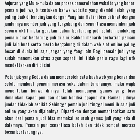
Anjuran yang Mula-mula dalam proses pemerolehan website yang benar,
pemain judi wajib tentukan bahwa website yang diambil ialah yang
paling baik di bandingkan dengan Yang lain Hal ini bisa di lihat dengan
jumlahnya member judi yang tergabung dan senantiasa memainkan judi
secara aktif maka gerakan dalam bertarung judi selalu mendukung
pemain buat bertarung judi di sini. Bahkan menarik perhatian pemain
judi lain buat serta-merta bergabung di dalam web slot online paling
besar di dunia ini saja jangan yang Yang lain Bagi pemain judi yang
sudah menemukan situs agen seperti ini tidak perlu ragu lagi utk
mendaftarkan diri di sini.
Petunjuk yang Kedua dalam memperoleh satu buah web yang benar dan
selalu membuat pemain merasa suka dalam taruhannya, maka wajib
menentukan bahwa dirinya telah mempunyai games yang bisa
dimainkan kapan pun dan dalam kondisi apapun itu. Games judinya
jumlah tidaklah sedikit. Sehingga pemain judi tinggal memilih saja judi
online yang akan dijalaninya. Dipastikan dengan memanfaatkan satu
akun dari pemain judi bisa memakai seluruh games judi yang ada di
dalamnya. Pemain pun senantiasa betah dan tidak sempat merasa
bosan bertarungnya.