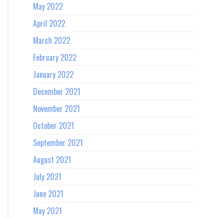
May 2022
April 2022
March 2022
February 2022
January 2022
December 2021
November 2021
October 2021
September 2021
August 2021
July 2021
June 2021
May 2021