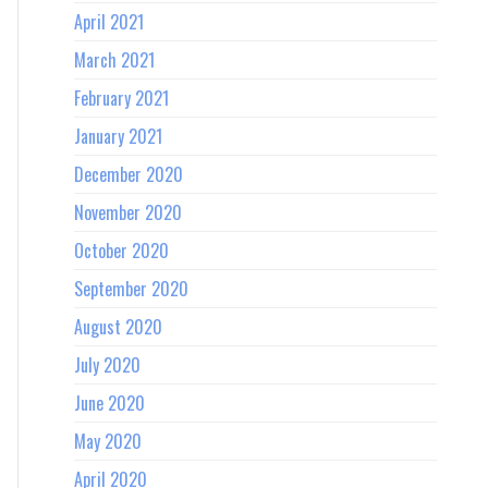
April 2021
March 2021
February 2021
January 2021
December 2020
November 2020
October 2020
September 2020
August 2020
July 2020
June 2020
May 2020
April 2020