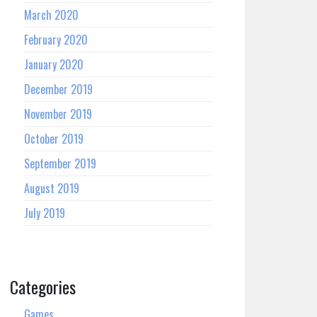
March 2020
February 2020
January 2020
December 2019
November 2019
October 2019
September 2019
August 2019
July 2019
Categories
Games