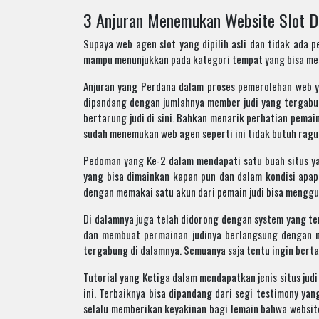
3 Anjuran Menemukan Website Slot De
Supaya web agen slot yang dipilih asli dan tidak ada 
mampu menunjukkan pada kategori tempat yang bisa meng
Anjuran yang Perdana dalam proses pemerolehan web ya
dipandang dengan jumlahnya member judi yang tergabun
bertarung judi di sini. Bahkan menarik perhatian pemain
sudah menemukan web agen seperti ini tidak butuh ragu l
Pedoman yang Ke-2 dalam mendapati satu buah situs y
yang bisa dimainkan kapan pun dan dalam kondisi apapun
dengan memakai satu akun dari pemain judi bisa menggu
Di dalamnya juga telah didorong dengan system yang te
dan membuat permainan judinya berlangsung dengan m
tergabung di dalamnya. Semuanya saja tentu ingin bertaru
Tutorial yang Ketiga dalam mendapatkan jenis situs jud
ini. Terbaiknya bisa dipandang dari segi testimony yang
selalu memberikan keyakinan bagi lemain bahwa website