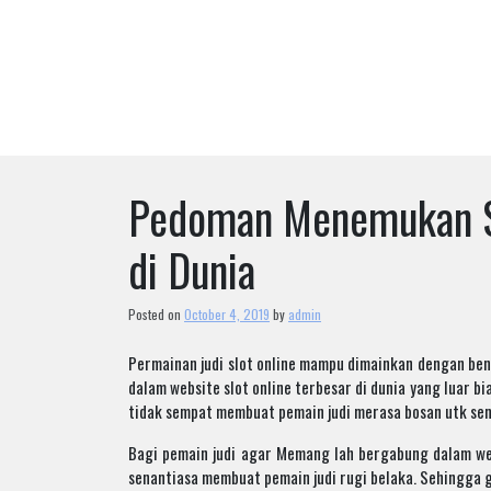
Skip
to
content
Pedoman Menemukan Sit
di Dunia
Posted on
October 4, 2019
by
admin
Permainan judi slot online mampu dimainkan dengan ben
dalam website slot online terbesar di dunia yang luar b
tidak sempat membuat pemain judi merasa bosan utk sena
Bagi pemain judi agar Memang lah bergabung dalam web
senantiasa membuat pemain judi rugi belaka. Sehingga g