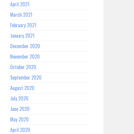
April 2021
March 2021
February 2021
January 2021
December 2020
November 2020
October 2020
September 2020
August 2020
July 2020
June 2020
May 2020
April 2020