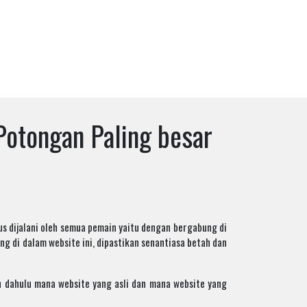
otongan Paling besar
s dijalani oleh semua pemain yaitu dengan bergabung di
ng di dalam website ini, dipastikan senantiasa betah dan
h dahulu mana website yang asli dan mana website yang