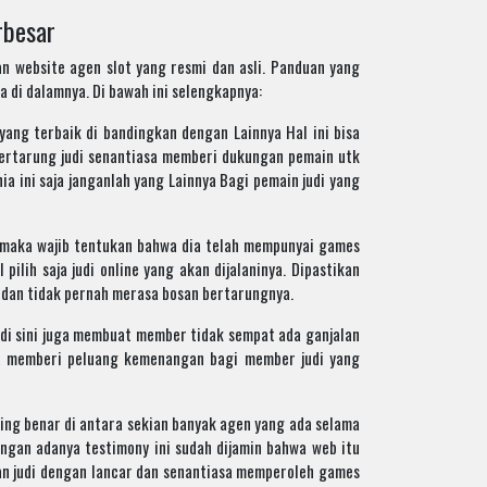
rbesar
an website agen slot yang resmi dan asli. Panduan yang
di dalamnya. Di bawah ini selengkapnya:
ang terbaik di bandingkan dengan Lainnya Hal ini bisa
bertarung judi senantiasa memberi dukungan pemain utk
ia ini saja janganlah yang Lainnya Bagi pemain judi yang
 maka wajib tentukan bahwa dia telah mempunyai games
ilih saja judi online yang akan dijalaninya. Dipastikan
h dan tidak pernah merasa bosan bertarungnya.
 di sini juga membuat member tidak sempat ada ganjalan
sa memberi peluang kemenangan bagi member judi yang
ling benar di antara sekian banyak agen yang ada selama
 Dengan adanya testimony ini sudah dijamin bahwa web itu
han judi dengan lancar dan senantiasa memperoleh games