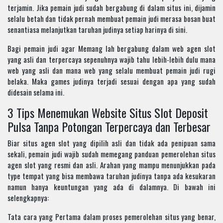
terjamin. Jika pemain judi sudah bergabung di dalam situs ini, dijamin
selalu betah dan tidak pernah membuat pemain judi merasa bosan buat
senantiasa melanjutkan taruhan judinya setiap harinya di sini.
Bagi pemain judi agar Memang lah bergabung dalam web agen slot
yang asli dan terpercaya sepenuhnya wajib tahu lebih-lebih dulu mana
web yang asli dan mana web yang selalu membuat pemain judi rugi
belaka. Maka games judinya terjadi sesuai dengan apa yang sudah
didesain selama ini.
3 Tips Menemukan Website Situs Slot Deposit
Pulsa Tanpa Potongan Terpercaya dan Terbesar
Biar situs agen slot yang dipilih asli dan tidak ada penipuan sama
sekali, pemain judi wajib sudah memegang panduan pemerolehan situs
agen slot yang resmi dan asli. Arahan yang mampu menunjukkan pada
type tempat yang bisa membawa taruhan judinya tanpa ada kesukaran
namun hanya keuntungan yang ada di dalamnya. Di bawah ini
selengkapnya:
Tata cara yang Pertama dalam proses pemerolehan situs yang benar,