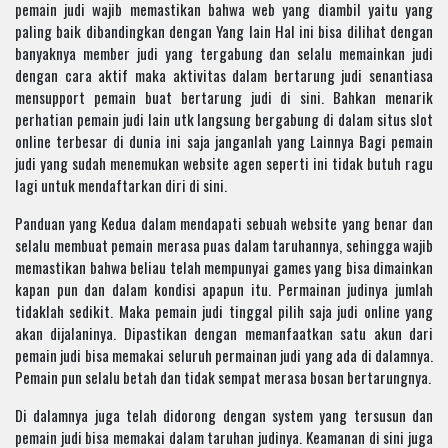
pemain judi wajib memastikan bahwa web yang diambil yaitu yang
paling baik dibandingkan dengan Yang lain Hal ini bisa dilihat dengan
banyaknya member judi yang tergabung dan selalu memainkan judi
dengan cara aktif maka aktivitas dalam bertarung judi senantiasa
mensupport pemain buat bertarung judi di sini. Bahkan menarik
perhatian pemain judi lain utk langsung bergabung di dalam situs slot
online terbesar di dunia ini saja janganlah yang Lainnya Bagi pemain
judi yang sudah menemukan website agen seperti ini tidak butuh ragu
lagi untuk mendaftarkan diri di sini.
Panduan yang Kedua dalam mendapati sebuah website yang benar dan
selalu membuat pemain merasa puas dalam taruhannya, sehingga wajib
memastikan bahwa beliau telah mempunyai games yang bisa dimainkan
kapan pun dan dalam kondisi apapun itu. Permainan judinya jumlah
tidaklah sedikit. Maka pemain judi tinggal pilih saja judi online yang
akan dijalaninya. Dipastikan dengan memanfaatkan satu akun dari
pemain judi bisa memakai seluruh permainan judi yang ada di dalamnya.
Pemain pun selalu betah dan tidak sempat merasa bosan bertarungnya.
Di dalamnya juga telah didorong dengan system yang tersusun dan
pemain judi bisa memakai dalam taruhan judinya. Keamanan di sini juga