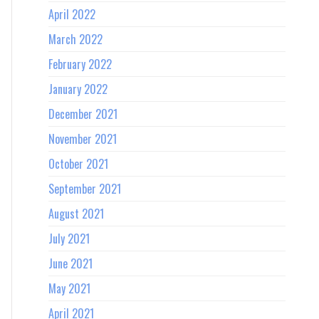
April 2022
March 2022
February 2022
January 2022
December 2021
November 2021
October 2021
September 2021
August 2021
July 2021
June 2021
May 2021
April 2021