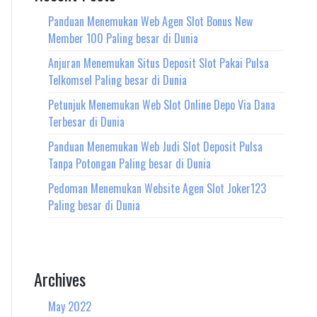
Panduan Menemukan Web Agen Slot Bonus New
Member 100 Paling besar di Dunia
Anjuran Menemukan Situs Deposit Slot Pakai Pulsa
Telkomsel Paling besar di Dunia
Petunjuk Menemukan Web Slot Online Depo Via Dana
Terbesar di Dunia
Panduan Menemukan Web Judi Slot Deposit Pulsa
Tanpa Potongan Paling besar di Dunia
Pedoman Menemukan Website Agen Slot Joker123
Paling besar di Dunia
Archives
May 2022