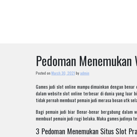
Skip
to
content
Pedoman Menemukan We
Posted on
March 30, 2021
by
admin
Games judi slot online mampu dimainkan dengan benar 
dalam website slot online terbesar di dunia yang luar 
tidak pernah membuat pemain judi merasa bosan utk selal
Bagi pemain judi biar Benar-benar bergabung dalam we
membuat pemain judi rugi belaka. Maka games judinya te
3 Pedoman Menemukan Situs Slot Prag