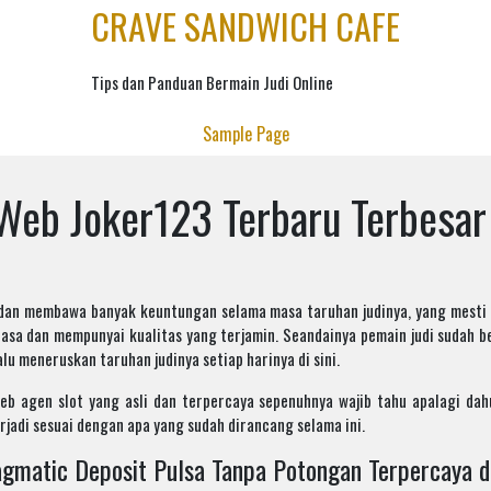
CRAVE SANDWICH CAFE
Tips dan Panduan Bermain Judi Online
Sample Page
b Joker123 Terbaru Terbesar 
dan membawa banyak keuntungan selama masa taruhan judinya, yang mesti 
biasa dan mempunyai kualitas yang terjamin. Seandainya pemain judi sudah b
u meneruskan taruhan judinya setiap harinya di sini.
b agen slot yang asli dan terpercaya sepenuhnya wajib tahu apalagi dah
rjadi sesuai dengan apa yang sudah dirancang selama ini.
matic Deposit Pulsa Tanpa Potongan Terpercaya d