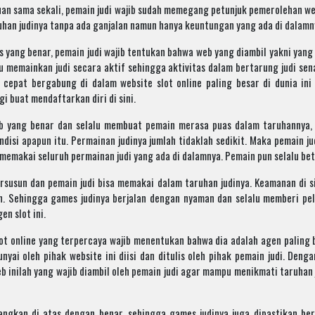
ipuan sama sekali, pemain judi wajib sudah memegang petunjuk pemerolehan we
han judinya tanpa ada ganjalan namun hanya keuntungan yang ada di dalamny
 yang benar, pemain judi wajib tentukan bahwa web yang diambil yakni yang t
 memainkan judi secara aktif sehingga aktivitas dalam bertarung judi se
k cepat bergabung di dalam website slot online paling besar di dunia ini
i buat mendaftarkan diri di sini.
b yang benar dan selalu membuat pemain merasa puas dalam taruhannya,
si apapun itu. Permainan judinya jumlah tidaklah sedikit. Maka pemain judi
 memakai seluruh permainan judi yang ada di dalamnya. Pemain pun selalu b
ersusun dan pemain judi bisa memakai dalam taruhan judinya. Keamanan di 
. Sehingga games judinya berjalan dengan nyaman dan selalu memberi pe
en slot ini.
lot online yang terpercaya wajib menentukan bahwa dia adalah agen paling b
unyai oleh pihak website ini diisi dan ditulis oleh pihak pemain judi. Den
 inilah yang wajib diambil oleh pemain judi agar mampu menikmati taruhan
ngkan di atas dengan benar, sehingga games judinya juga dipastikan ber