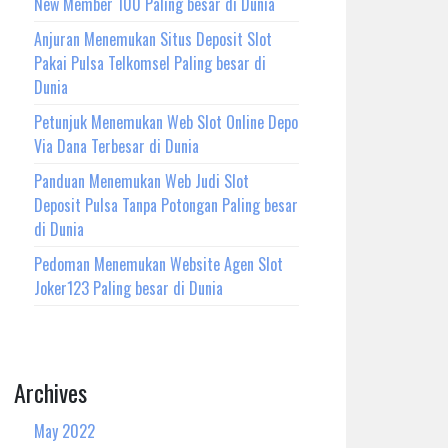
New Member 100 Paling besar di Dunia
Anjuran Menemukan Situs Deposit Slot
Pakai Pulsa Telkomsel Paling besar di
Dunia
Petunjuk Menemukan Web Slot Online Depo
Via Dana Terbesar di Dunia
Panduan Menemukan Web Judi Slot
Deposit Pulsa Tanpa Potongan Paling besar
di Dunia
Pedoman Menemukan Website Agen Slot
Joker123 Paling besar di Dunia
Archives
May 2022