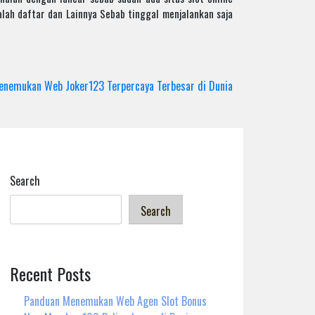
alah daftar dan Lainnya Sebab tinggal menjalankan saja
nemukan Web Joker123 Terpercaya Terbesar di Dunia
Search
Search
Recent Posts
Panduan Menemukan Web Agen Slot Bonus