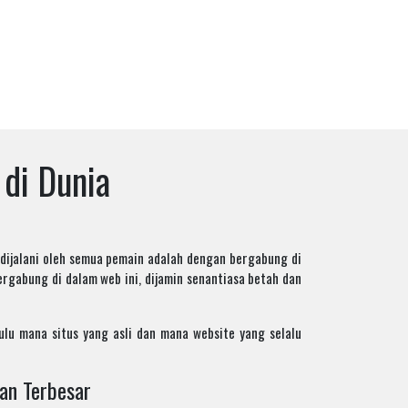
di Dunia
dijalani oleh semua pemain adalah dengan bergabung di
ergabung di dalam web ini, dijamin senantiasa betah dan
ulu mana situs yang asli dan mana website yang selalu
an Terbesar