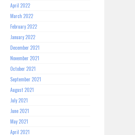
April 2022
March 2022
February 2022
January 2022
December 2021
November 2021
October 2021
September 2021
August 2021
July 2021
June 2021
May 2021
April 2021