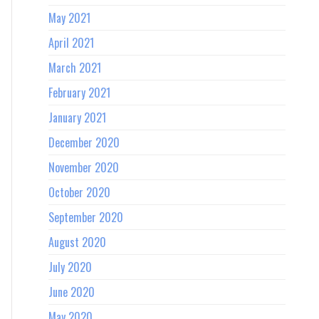
May 2021
April 2021
March 2021
February 2021
January 2021
December 2020
November 2020
October 2020
September 2020
August 2020
July 2020
June 2020
May 2020