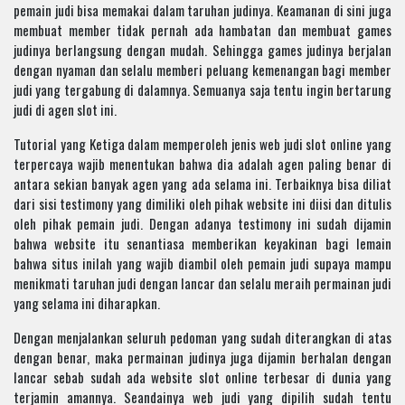
pemain judi bisa memakai dalam taruhan judinya. Keamanan di sini juga
membuat member tidak pernah ada hambatan dan membuat games
judinya berlangsung dengan mudah. Sehingga games judinya berjalan
dengan nyaman dan selalu memberi peluang kemenangan bagi member
judi yang tergabung di dalamnya. Semuanya saja tentu ingin bertarung
judi di agen slot ini.
Tutorial yang Ketiga dalam memperoleh jenis web judi slot online yang
terpercaya wajib menentukan bahwa dia adalah agen paling benar di
antara sekian banyak agen yang ada selama ini. Terbaiknya bisa diliat
dari sisi testimony yang dimiliki oleh pihak website ini diisi dan ditulis
oleh pihak pemain judi. Dengan adanya testimony ini sudah dijamin
bahwa website itu senantiasa memberikan keyakinan bagi lemain
bahwa situs inilah yang wajib diambil oleh pemain judi supaya mampu
menikmati taruhan judi dengan lancar dan selalu meraih permainan judi
yang selama ini diharapkan.
Dengan menjalankan seluruh pedoman yang sudah diterangkan di atas
dengan benar, maka permainan judinya juga dijamin berhalan dengan
lancar sebab sudah ada website slot online terbesar di dunia yang
terjamin amannya. Seandainya web judi yang dipilih sudah tentu