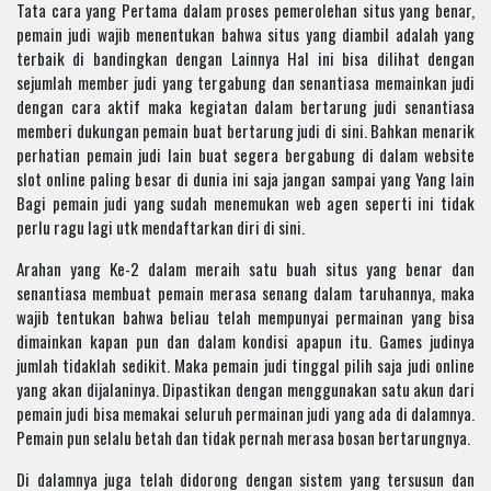
Tata cara yang Pertama dalam proses pemerolehan situs yang benar,
pemain judi wajib menentukan bahwa situs yang diambil adalah yang
terbaik di bandingkan dengan Lainnya Hal ini bisa dilihat dengan
sejumlah member judi yang tergabung dan senantiasa memainkan judi
dengan cara aktif maka kegiatan dalam bertarung judi senantiasa
memberi dukungan pemain buat bertarung judi di sini. Bahkan menarik
perhatian pemain judi lain buat segera bergabung di dalam website
slot online paling besar di dunia ini saja jangan sampai yang Yang lain
Bagi pemain judi yang sudah menemukan web agen seperti ini tidak
perlu ragu lagi utk mendaftarkan diri di sini.
Arahan yang Ke-2 dalam meraih satu buah situs yang benar dan
senantiasa membuat pemain merasa senang dalam taruhannya, maka
wajib tentukan bahwa beliau telah mempunyai permainan yang bisa
dimainkan kapan pun dan dalam kondisi apapun itu. Games judinya
jumlah tidaklah sedikit. Maka pemain judi tinggal pilih saja judi online
yang akan dijalaninya. Dipastikan dengan menggunakan satu akun dari
pemain judi bisa memakai seluruh permainan judi yang ada di dalamnya.
Pemain pun selalu betah dan tidak pernah merasa bosan bertarungnya.
Di dalamnya juga telah didorong dengan sistem yang tersusun dan