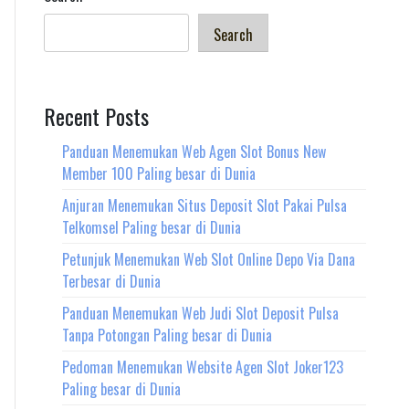
Search
Recent Posts
Panduan Menemukan Web Agen Slot Bonus New
Member 100 Paling besar di Dunia
Anjuran Menemukan Situs Deposit Slot Pakai Pulsa
Telkomsel Paling besar di Dunia
Petunjuk Menemukan Web Slot Online Depo Via Dana
Terbesar di Dunia
Panduan Menemukan Web Judi Slot Deposit Pulsa
Tanpa Potongan Paling besar di Dunia
Pedoman Menemukan Website Agen Slot Joker123
Paling besar di Dunia