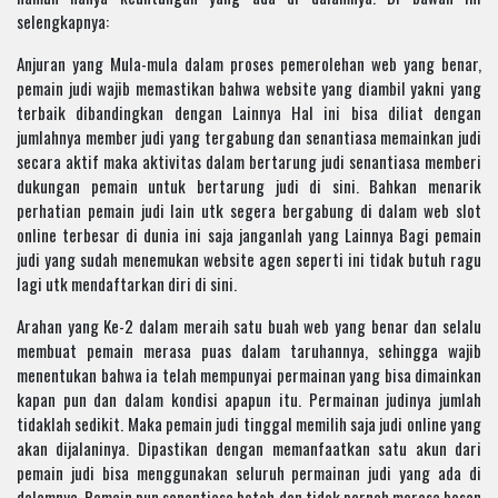
selengkapnya:
Anjuran yang Mula-mula dalam proses pemerolehan web yang benar,
pemain judi wajib memastikan bahwa website yang diambil yakni yang
terbaik dibandingkan dengan Lainnya Hal ini bisa diliat dengan
jumlahnya member judi yang tergabung dan senantiasa memainkan judi
secara aktif maka aktivitas dalam bertarung judi senantiasa memberi
dukungan pemain untuk bertarung judi di sini. Bahkan menarik
perhatian pemain judi lain utk segera bergabung di dalam web slot
online terbesar di dunia ini saja janganlah yang Lainnya Bagi pemain
judi yang sudah menemukan website agen seperti ini tidak butuh ragu
lagi utk mendaftarkan diri di sini.
Arahan yang Ke-2 dalam meraih satu buah web yang benar dan selalu
membuat pemain merasa puas dalam taruhannya, sehingga wajib
menentukan bahwa ia telah mempunyai permainan yang bisa dimainkan
kapan pun dan dalam kondisi apapun itu. Permainan judinya jumlah
tidaklah sedikit. Maka pemain judi tinggal memilih saja judi online yang
akan dijalaninya. Dipastikan dengan memanfaatkan satu akun dari
pemain judi bisa menggunakan seluruh permainan judi yang ada di
dalamnya. Pemain pun senantiasa betah dan tidak pernah merasa bosan