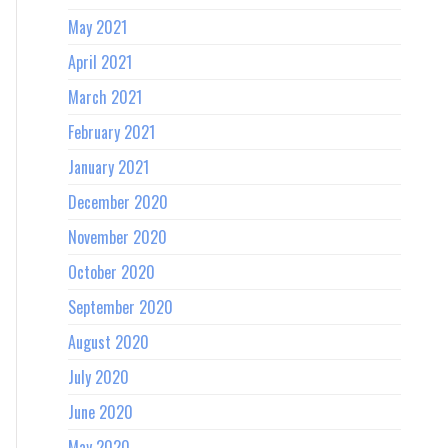
May 2021
April 2021
March 2021
February 2021
January 2021
December 2020
November 2020
October 2020
September 2020
August 2020
July 2020
June 2020
May 2020