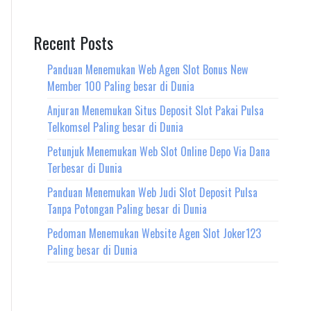
Recent Posts
Panduan Menemukan Web Agen Slot Bonus New
Member 100 Paling besar di Dunia
Anjuran Menemukan Situs Deposit Slot Pakai Pulsa
Telkomsel Paling besar di Dunia
Petunjuk Menemukan Web Slot Online Depo Via Dana
Terbesar di Dunia
Panduan Menemukan Web Judi Slot Deposit Pulsa
Tanpa Potongan Paling besar di Dunia
Pedoman Menemukan Website Agen Slot Joker123
Paling besar di Dunia