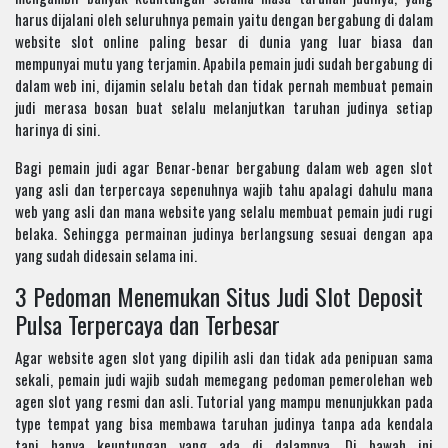
harus dijalani oleh seluruhnya pemain yaitu dengan bergabung di dalam
website slot online paling besar di dunia yang luar biasa dan
mempunyai mutu yang terjamin. Apabila pemain judi sudah bergabung di
dalam web ini, dijamin selalu betah dan tidak pernah membuat pemain
judi merasa bosan buat selalu melanjutkan taruhan judinya setiap
harinya di sini.
Bagi pemain judi agar Benar-benar bergabung dalam web agen slot
yang asli dan terpercaya sepenuhnya wajib tahu apalagi dahulu mana
web yang asli dan mana website yang selalu membuat pemain judi rugi
belaka. Sehingga permainan judinya berlangsung sesuai dengan apa
yang sudah didesain selama ini.
3 Pedoman Menemukan Situs Judi Slot Deposit
Pulsa Terpercaya dan Terbesar
Agar website agen slot yang dipilih asli dan tidak ada penipuan sama
sekali, pemain judi wajib sudah memegang pedoman pemerolehan web
agen slot yang resmi dan asli. Tutorial yang mampu menunjukkan pada
type tempat yang bisa membawa taruhan judinya tanpa ada kendala
tapi hanya keuntungan yang ada di dalamnya. Di bawah ini