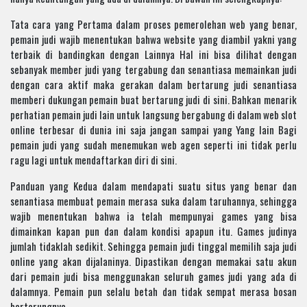
Tata cara yang Pertama dalam proses pemerolehan web yang benar,
pemain judi wajib menentukan bahwa website yang diambil yakni yang
terbaik di bandingkan dengan Lainnya Hal ini bisa dilihat dengan
sebanyak member judi yang tergabung dan senantiasa memainkan judi
dengan cara aktif maka gerakan dalam bertarung judi senantiasa
memberi dukungan pemain buat bertarung judi di sini. Bahkan menarik
perhatian pemain judi lain untuk langsung bergabung di dalam web slot
online terbesar di dunia ini saja jangan sampai yang Yang lain Bagi
pemain judi yang sudah menemukan web agen seperti ini tidak perlu
ragu lagi untuk mendaftarkan diri di sini.
Panduan yang Kedua dalam mendapati suatu situs yang benar dan
senantiasa membuat pemain merasa suka dalam taruhannya, sehingga
wajib menentukan bahwa ia telah mempunyai games yang bisa
dimainkan kapan pun dan dalam kondisi apapun itu. Games judinya
jumlah tidaklah sedikit. Sehingga pemain judi tinggal memilih saja judi
online yang akan dijalaninya. Dipastikan dengan memakai satu akun
dari pemain judi bisa menggunakan seluruh games judi yang ada di
dalamnya. Pemain pun selalu betah dan tidak sempat merasa bosan
bertarungnya.