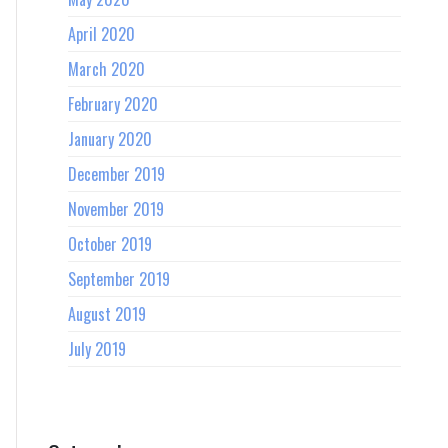
April 2020
March 2020
February 2020
January 2020
December 2019
November 2019
October 2019
September 2019
August 2019
July 2019