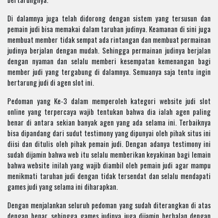
Di dalamnya juga telah didorong dengan sistem yang tersusun dan
pemain judi bisa memakai dalam taruhan judinya. Keamanan di sini juga
membuat member tidak sempat ada rintangan dan membuat permainan
judinya berjalan dengan mudah. Sehingga permainan judinya berjalan
dengan nyaman dan selalu memberi kesempatan kemenangan bagi
member judi yang tergabung di dalamnya. Semuanya saja tentu ingin
bertarung judi di agen slot ini.
Pedoman yang Ke-3 dalam memperoleh kategori website judi slot
online yang terpercaya wajib tentukan bahwa dia ialah agen paling
benar di antara sekian banyak agen yang ada selama ini. Terbaiknya
bisa dipandang dari sudut testimony yang dipunyai oleh pihak situs ini
diisi dan ditulis oleh pihak pemain judi. Dengan adanya testimony ini
sudah dijamin bahwa web itu selalu memberikan keyakinan bagi lemain
bahwa website inilah yang wajib diambil oleh pemain judi agar mampu
menikmati taruhan judi dengan tidak tersendat dan selalu mendapati
games judi yang selama ini diharapkan.
Dengan menjalankan seluruh pedoman yang sudah diterangkan di atas
dengan benar, sehingga games judinya juga dijamin berhalan dengan