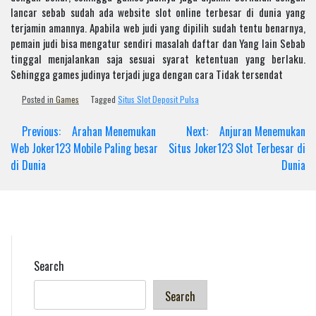
lancar sebab sudah ada website slot online terbesar di dunia yang
terjamin amannya. Apabila web judi yang dipilih sudah tentu benarnya,
pemain judi bisa mengatur sendiri masalah daftar dan Yang lain Sebab
tinggal menjalankan saja sesuai syarat ketentuan yang berlaku.
Sehingga games judinya terjadi juga dengan cara Tidak tersendat
Posted in
Games
Tagged
Situs Slot Deposit Pulsa
Post
Previous:
Arahan Menemukan
Next:
Anjuran Menemukan
navigation
Web Joker123 Mobile Paling besar
Situs Joker123 Slot Terbesar di
di Dunia
Dunia
Search
Search