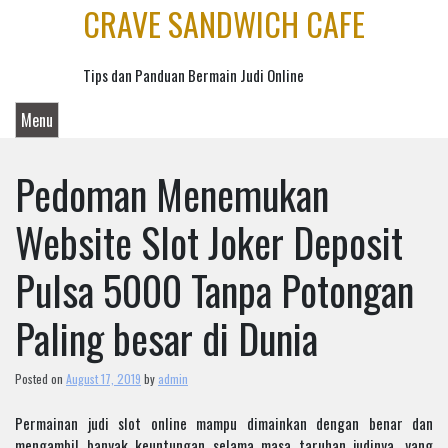
Skip
CRAVE SANDWICH CAFE
to
content
Tips dan Panduan Bermain Judi Online
Menu
Pedoman Menemukan
Website Slot Joker Deposit
Pulsa 5000 Tanpa Potongan
Paling besar di Dunia
Posted on
August 17, 2019
by
admin
Permainan judi slot online mampu dimainkan dengan benar dan
mengambil banyak keuntungan selama masa taruhan judinya, yang