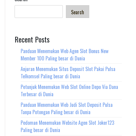
Search
Recent Posts
Panduan Menemukan Web Agen Slot Bonus New
Member 100 Paling besar di Dunia
Anjuran Menemukan Situs Deposit Slot Pakai Pulsa
Telkomsel Paling besar di Dunia
Petunjuk Menemukan Web Slot Online Depo Via Dana
Terbesar di Dunia
Panduan Menemukan Web Judi Slot Deposit Pulsa
Tanpa Potongan Paling besar di Dunia
Pedoman Menemukan Website Agen Slot Joker123
Paling besar di Dunia