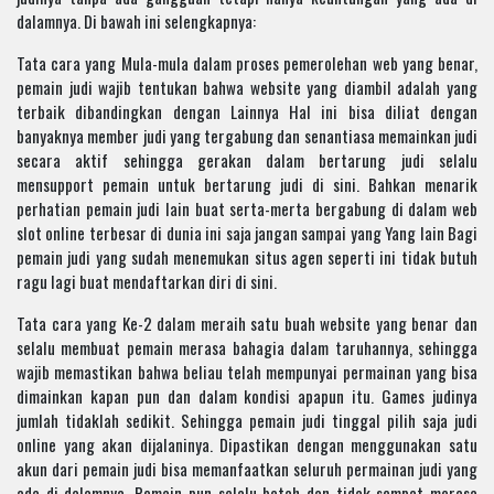
dalamnya. Di bawah ini selengkapnya:
Tata cara yang Mula-mula dalam proses pemerolehan web yang benar,
pemain judi wajib tentukan bahwa website yang diambil adalah yang
terbaik dibandingkan dengan Lainnya Hal ini bisa diliat dengan
banyaknya member judi yang tergabung dan senantiasa memainkan judi
secara aktif sehingga gerakan dalam bertarung judi selalu
mensupport pemain untuk bertarung judi di sini. Bahkan menarik
perhatian pemain judi lain buat serta-merta bergabung di dalam web
slot online terbesar di dunia ini saja jangan sampai yang Yang lain Bagi
pemain judi yang sudah menemukan situs agen seperti ini tidak butuh
ragu lagi buat mendaftarkan diri di sini.
Tata cara yang Ke-2 dalam meraih satu buah website yang benar dan
selalu membuat pemain merasa bahagia dalam taruhannya, sehingga
wajib memastikan bahwa beliau telah mempunyai permainan yang bisa
dimainkan kapan pun dan dalam kondisi apapun itu. Games judinya
jumlah tidaklah sedikit. Sehingga pemain judi tinggal pilih saja judi
online yang akan dijalaninya. Dipastikan dengan menggunakan satu
akun dari pemain judi bisa memanfaatkan seluruh permainan judi yang
ada di dalamnya. Pemain pun selalu betah dan tidak sempat merasa