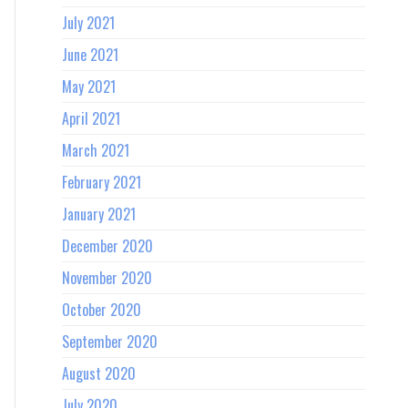
July 2021
June 2021
May 2021
April 2021
March 2021
February 2021
January 2021
December 2020
November 2020
October 2020
September 2020
August 2020
July 2020