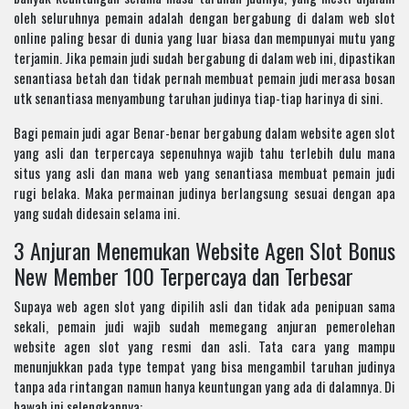
oleh seluruhnya pemain adalah dengan bergabung di dalam web slot
online paling besar di dunia yang luar biasa dan mempunyai mutu yang
terjamin. Jika pemain judi sudah bergabung di dalam web ini, dipastikan
senantiasa betah dan tidak pernah membuat pemain judi merasa bosan
utk senantiasa menyambung taruhan judinya tiap-tiap harinya di sini.
Bagi pemain judi agar Benar-benar bergabung dalam website agen slot
yang asli dan terpercaya sepenuhnya wajib tahu terlebih dulu mana
situs yang asli dan mana web yang senantiasa membuat pemain judi
rugi belaka. Maka permainan judinya berlangsung sesuai dengan apa
yang sudah didesain selama ini.
3 Anjuran Menemukan Website Agen Slot Bonus
New Member 100 Terpercaya dan Terbesar
Supaya web agen slot yang dipilih asli dan tidak ada penipuan sama
sekali, pemain judi wajib sudah memegang anjuran pemerolehan
website agen slot yang resmi dan asli. Tata cara yang mampu
menunjukkan pada type tempat yang bisa mengambil taruhan judinya
tanpa ada rintangan namun hanya keuntungan yang ada di dalamnya. Di
bawah ini selengkapnya: