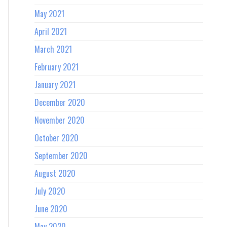
May 2021
April 2021
March 2021
February 2021
January 2021
December 2020
November 2020
October 2020
September 2020
August 2020
July 2020
June 2020
May 2020