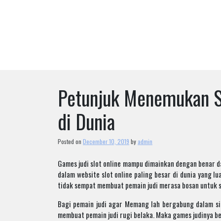
Skip
to
content
Petunjuk Menemukan Si
di Dunia
Posted on
December 10, 2019
by
admin
Games judi slot online mampu dimainkan dengan benar d
dalam website slot online paling besar di dunia yang l
tidak sempat membuat pemain judi merasa bosan untuk se
Bagi pemain judi agar Memang lah bergabung dalam sit
membuat pemain judi rugi belaka. Maka games judinya ber