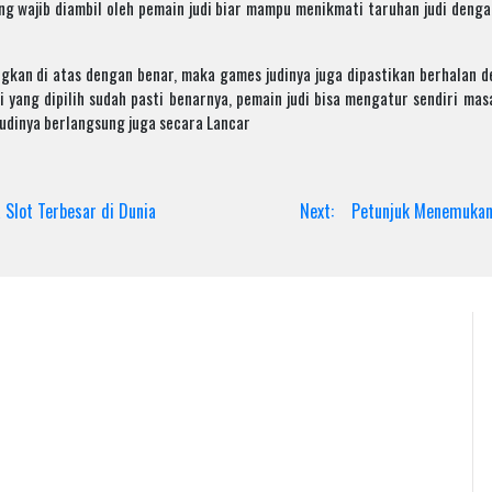
g wajib diambil oleh pemain judi biar mampu menikmati taruhan judi denga
kan di atas dengan benar, maka games judinya juga dipastikan berhalan de
di yang dipilih sudah pasti benarnya, pemain judi bisa mengatur sendiri ma
judinya berlangsung juga secara Lancar
Slot Terbesar di Dunia
Next:
Petunjuk Menemukan 