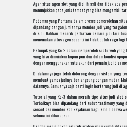
Agar situs agen slot yang dipilih asli dan tidak ada 
menunjukkan pada jenis tempat yang bisa mengambil taru
Pedoman yang Pertama dalam proses pemerolehan situs y
dipandang dengan jumlahnya member judi yang tergabung
di sini. Bahkan menarik perhatian pemain judi lain bu
menemukan situs agen seperti ini tidak butuh ragu lagi b
Petunjuk yang Ke-2 dalam memperoleh suatu web yang 
yang bisa dimainkan kapan pun dan dalam kondisi apapun 
dengan menggunakan satu akun dari pemain judi bisa me
Di dalamnya juga telah didorong dengan sistem yang te
membuat games judinya berlangsung dengan mudah. Mak
dalamnya. Semuanya saja pasti ingin bertarung judi di age
Tutorial yang Ke-3 dalam meraih tipe situs judi slot 
Terbaiknya bisa dipandang dari sudut testimony yang di
senantiasa memberikan keyakinan bagi lemain bahwa web
selama ini diharapkan.
Dengan menjalankan seluruh arahan yang sudah diterang