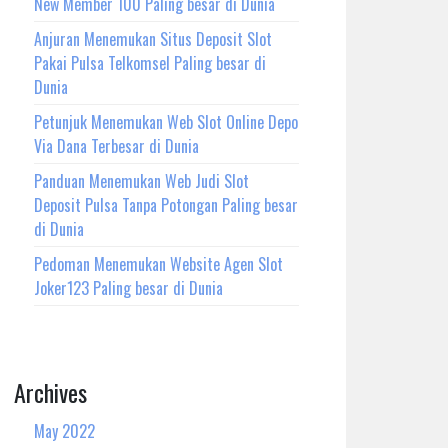
New Member 100 Paling besar di Dunia
Anjuran Menemukan Situs Deposit Slot
Pakai Pulsa Telkomsel Paling besar di
Dunia
Petunjuk Menemukan Web Slot Online Depo
Via Dana Terbesar di Dunia
Panduan Menemukan Web Judi Slot
Deposit Pulsa Tanpa Potongan Paling besar
di Dunia
Pedoman Menemukan Website Agen Slot
Joker123 Paling besar di Dunia
Archives
May 2022