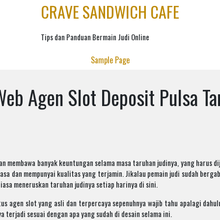
CRAVE SANDWICH CAFE
Tips dan Panduan Bermain Judi Online
Sample Page
b Agen Slot Deposit Pulsa Ta
an membawa banyak keuntungan selama masa taruhan judinya, yang harus dij
biasa dan mempunyai kualitas yang terjamin. Jikalau pemain judi sudah berga
sa meneruskan taruhan judinya setiap harinya di sini.
us agen slot yang asli dan terpercaya sepenuhnya wajib tahu apalagi dahu
 terjadi sesuai dengan apa yang sudah di desain selama ini.