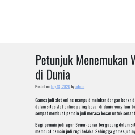
Skip
to
content
Petunjuk Menemukan We
di Dunia
Posted on
July 18, 2020
by
admin
Games judi slot online mampu dimainkan dengan benar d
dalam situs slot online paling besar di dunia yang luar 
sempat membuat pemain judi merasa bosan untuk senantia
Bagi pemain judi agar Benar-benar bergabung dalam sit
membuat pemain judi rugi belaka. Sehingga games judinya