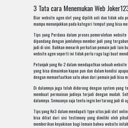
3 Tata cara Menemukan Web Joker123
Biar website agen slot yang dipilih asli dan tidak ada
mampu menunjukkan pada kategori tempat yang bisa mem
Tips yang Perdana dalam proses pemerolehan website y
dipandang dengan jumlahnya member judi yang tergabung
judi di sini. Bahkan menarik perhatian pemain judi lain 
website agen seperti ini tidak perlu ragu lagi buat menda
Petunjuk yang Ke-2 dalam mendapatkan sebuah website 
yang bisa dimainkan kapan pun dan dalam kondisi apapun 
dengan memanfaatkan satu akun dari pemain judi bisa m
Di dalamnya juga telah didorong dengan system yang t
membuat permainan judinya terjadi dengan mudah. Se
dalamnya. Semuanya saja tentu ingin bertarung judi di ag
Tips yang Ke3 dalam mendapati type situs judi slot onli
bisa diliat dari sisi testimony yang dimiliki oleh pi
memberikan keyakinan bagi lemain bahwa website inilah