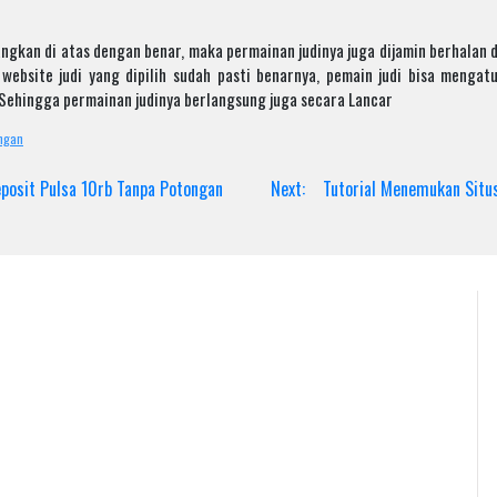
gkan di atas dengan benar, maka permainan judinya juga dijamin berhalan de
 website judi yang dipilih sudah pasti benarnya, pemain judi bisa mengat
 Sehingga permainan judinya berlangsung juga secara Lancar
ngan
posit Pulsa 10rb Tanpa Potongan
Next:
Tutorial Menemukan Situs