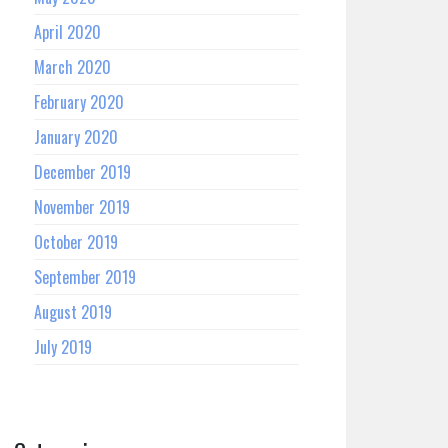
April 2020
March 2020
February 2020
January 2020
December 2019
November 2019
October 2019
September 2019
August 2019
July 2019