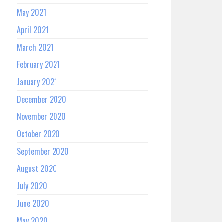
May 2021
April 2021
March 2021
February 2021
January 2021
December 2020
November 2020
October 2020
September 2020
August 2020
July 2020
June 2020
May 2020