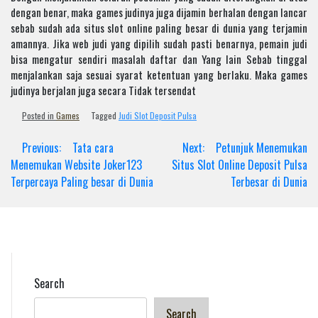
dengan benar, maka games judinya juga dijamin berhalan dengan lancar
sebab sudah ada situs slot online paling besar di dunia yang terjamin
amannya. Jika web judi yang dipilih sudah pasti benarnya, pemain judi
bisa mengatur sendiri masalah daftar dan Yang lain Sebab tinggal
menjalankan saja sesuai syarat ketentuan yang berlaku. Maka games
judinya berjalan juga secara Tidak tersendat
Posted in
Games
Tagged
Judi Slot Deposit Pulsa
Post
Previous:
Tata cara
Next:
Petunjuk Menemukan
navigation
Menemukan Website Joker123
Situs Slot Online Deposit Pulsa
Terpercaya Paling besar di Dunia
Terbesar di Dunia
Search
Search