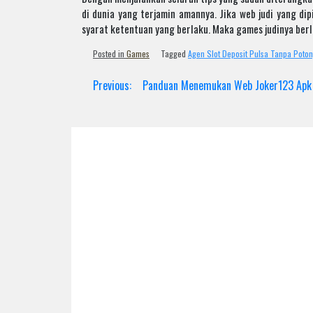
di dunia yang terjamin amannya. Jika web judi yang di
syarat ketentuan yang berlaku. Maka games judinya ber
Posted in
Games
Tagged
Agen Slot Deposit Pulsa Tanpa Poto
Post
Previous:
Panduan Menemukan Web Joker123 Apk 
navigation