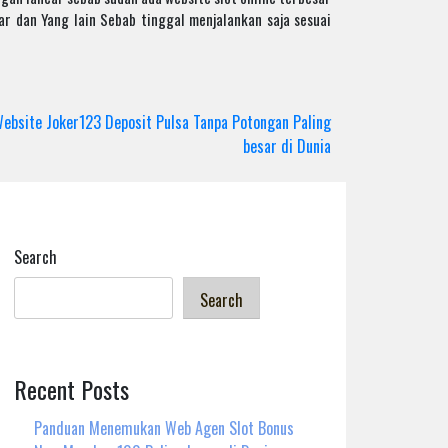
ar dan Yang lain Sebab tinggal menjalankan saja sesuai
bsite Joker123 Deposit Pulsa Tanpa Potongan Paling
besar di Dunia
Search
Search
Recent Posts
Panduan Menemukan Web Agen Slot Bonus