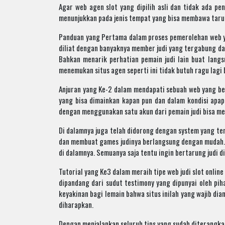
Agar web agen slot yang dipilih asli dan tidak ada p
menunjukkan pada jenis tempat yang bisa membawa taruh
Panduan yang Pertama dalam proses pemerolehan web yan
diliat dengan banyaknya member judi yang tergabung dan
Bahkan menarik perhatian pemain judi lain buat langsu
menemukan situs agen seperti ini tidak butuh ragu lagi b
Anjuran yang Ke-2 dalam mendapati sebuah web yang be
yang bisa dimainkan kapan pun dan dalam kondisi apapun
dengan menggunakan satu akun dari pemain judi bisa me
Di dalamnya juga telah didorong dengan system yang te
dan membuat games judinya berlangsung dengan mudah.
di dalamnya. Semuanya saja tentu ingin bertarung judi di 
Tutorial yang Ke3 dalam meraih tipe web judi slot onlin
dipandang dari sudut testimony yang dipunyai oleh piha
keyakinan bagi lemain bahwa situs inilah yang wajib di
diharapkan.
Dengan menjalankan seluruh tips yang sudah diterangkan