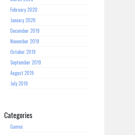
February 2020
January 2020
December 2019
November 2019
October 2019
September 2019
August 2019
July 2019
Categories
Games