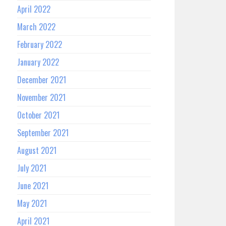
April 2022
March 2022
February 2022
January 2022
December 2021
November 2021
October 2021
September 2021
August 2021
July 2021
June 2021
May 2021
April 2021