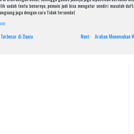
pilih sudah tentu benarnya, pemain judi bisa mengatur sendiri masalah daft
langsung juga dengan cara Tidak tersendat
ngan
Terbesar di Dunia
Next:
Arahan Menemukan We