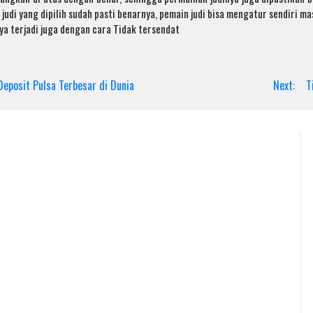
 judi yang dipilih sudah pasti benarnya, pemain judi bisa mengatur sendiri 
ya terjadi juga dengan cara Tidak tersendat
posit Pulsa Terbesar di Dunia
Next:
T