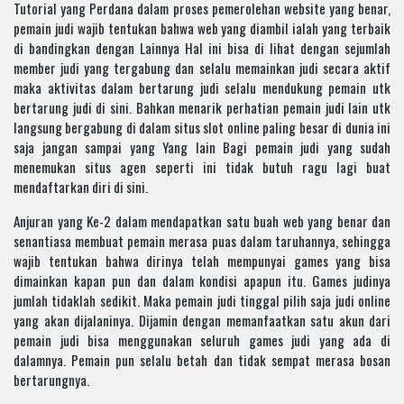
Tutorial yang Perdana dalam proses pemerolehan website yang benar,
pemain judi wajib tentukan bahwa web yang diambil ialah yang terbaik
di bandingkan dengan Lainnya Hal ini bisa di lihat dengan sejumlah
member judi yang tergabung dan selalu memainkan judi secara aktif
maka aktivitas dalam bertarung judi selalu mendukung pemain utk
bertarung judi di sini. Bahkan menarik perhatian pemain judi lain utk
langsung bergabung di dalam situs slot online paling besar di dunia ini
saja jangan sampai yang Yang lain Bagi pemain judi yang sudah
menemukan situs agen seperti ini tidak butuh ragu lagi buat
mendaftarkan diri di sini.
Anjuran yang Ke-2 dalam mendapatkan satu buah web yang benar dan
senantiasa membuat pemain merasa puas dalam taruhannya, sehingga
wajib tentukan bahwa dirinya telah mempunyai games yang bisa
dimainkan kapan pun dan dalam kondisi apapun itu. Games judinya
jumlah tidaklah sedikit. Maka pemain judi tinggal pilih saja judi online
yang akan dijalaninya. Dijamin dengan memanfaatkan satu akun dari
pemain judi bisa menggunakan seluruh games judi yang ada di
dalamnya. Pemain pun selalu betah dan tidak sempat merasa bosan
bertarungnya.