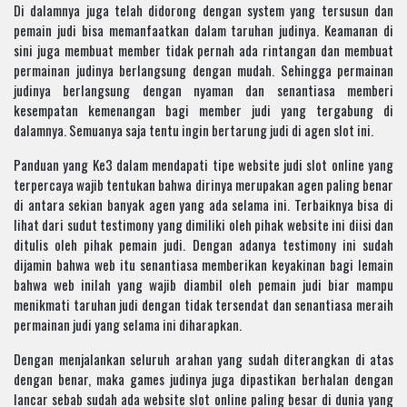
Di dalamnya juga telah didorong dengan system yang tersusun dan
pemain judi bisa memanfaatkan dalam taruhan judinya. Keamanan di
sini juga membuat member tidak pernah ada rintangan dan membuat
permainan judinya berlangsung dengan mudah. Sehingga permainan
judinya berlangsung dengan nyaman dan senantiasa memberi
kesempatan kemenangan bagi member judi yang tergabung di
dalamnya. Semuanya saja tentu ingin bertarung judi di agen slot ini.
Panduan yang Ke3 dalam mendapati tipe website judi slot online yang
terpercaya wajib tentukan bahwa dirinya merupakan agen paling benar
di antara sekian banyak agen yang ada selama ini. Terbaiknya bisa di
lihat dari sudut testimony yang dimiliki oleh pihak website ini diisi dan
ditulis oleh pihak pemain judi. Dengan adanya testimony ini sudah
dijamin bahwa web itu senantiasa memberikan keyakinan bagi lemain
bahwa web inilah yang wajib diambil oleh pemain judi biar mampu
menikmati taruhan judi dengan tidak tersendat dan senantiasa meraih
permainan judi yang selama ini diharapkan.
Dengan menjalankan seluruh arahan yang sudah diterangkan di atas
dengan benar, maka games judinya juga dipastikan berhalan dengan
lancar sebab sudah ada website slot online paling besar di dunia yang