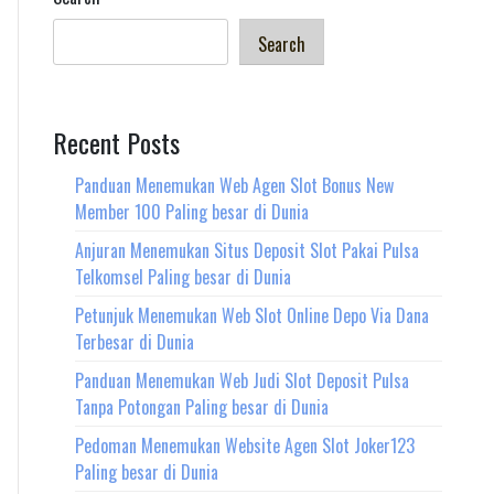
Search
Recent Posts
Panduan Menemukan Web Agen Slot Bonus New
Member 100 Paling besar di Dunia
Anjuran Menemukan Situs Deposit Slot Pakai Pulsa
Telkomsel Paling besar di Dunia
Petunjuk Menemukan Web Slot Online Depo Via Dana
Terbesar di Dunia
Panduan Menemukan Web Judi Slot Deposit Pulsa
Tanpa Potongan Paling besar di Dunia
Pedoman Menemukan Website Agen Slot Joker123
Paling besar di Dunia