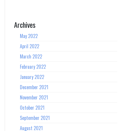
Archives
May 2022
April 2022
March 2022
February 2022
January 2022
December 2021
November 2021
October 2021
September 2021
August 2021