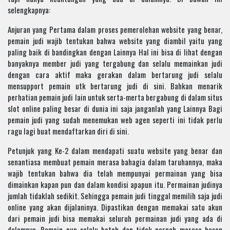
selengkapnya:
Anjuran yang Pertama dalam proses pemerolehan website yang benar,
pemain judi wajib tentukan bahwa website yang diambil yaitu yang
paling baik di bandingkan dengan Lainnya Hal ini bisa di lihat dengan
banyaknya member judi yang tergabung dan selalu memainkan judi
dengan cara aktif maka gerakan dalam bertarung judi selalu
mensupport pemain utk bertarung judi di sini. Bahkan menarik
perhatian pemain judi lain untuk serta-merta bergabung di dalam situs
slot online paling besar di dunia ini saja janganlah yang Lainnya Bagi
pemain judi yang sudah menemukan web agen seperti ini tidak perlu
ragu lagi buat mendaftarkan diri di sini.
Petunjuk yang Ke-2 dalam mendapati suatu website yang benar dan
senantiasa membuat pemain merasa bahagia dalam taruhannya, maka
wajib tentukan bahwa dia telah mempunyai permainan yang bisa
dimainkan kapan pun dan dalam kondisi apapun itu. Permainan judinya
jumlah tidaklah sedikit. Sehingga pemain judi tinggal memilih saja judi
online yang akan dijalaninya. Dipastikan dengan memakai satu akun
dari pemain judi bisa memakai seluruh permainan judi yang ada di
dalamnya. Pemain pun selalu betah dan tidak pernah merasa bosan