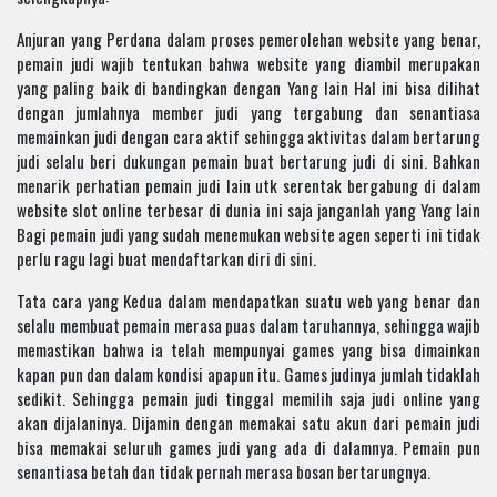
Anjuran yang Perdana dalam proses pemerolehan website yang benar,
pemain judi wajib tentukan bahwa website yang diambil merupakan
yang paling baik di bandingkan dengan Yang lain Hal ini bisa dilihat
dengan jumlahnya member judi yang tergabung dan senantiasa
memainkan judi dengan cara aktif sehingga aktivitas dalam bertarung
judi selalu beri dukungan pemain buat bertarung judi di sini. Bahkan
menarik perhatian pemain judi lain utk serentak bergabung di dalam
website slot online terbesar di dunia ini saja janganlah yang Yang lain
Bagi pemain judi yang sudah menemukan website agen seperti ini tidak
perlu ragu lagi buat mendaftarkan diri di sini.
Tata cara yang Kedua dalam mendapatkan suatu web yang benar dan
selalu membuat pemain merasa puas dalam taruhannya, sehingga wajib
memastikan bahwa ia telah mempunyai games yang bisa dimainkan
kapan pun dan dalam kondisi apapun itu. Games judinya jumlah tidaklah
sedikit. Sehingga pemain judi tinggal memilih saja judi online yang
akan dijalaninya. Dijamin dengan memakai satu akun dari pemain judi
bisa memakai seluruh games judi yang ada di dalamnya. Pemain pun
senantiasa betah dan tidak pernah merasa bosan bertarungnya.