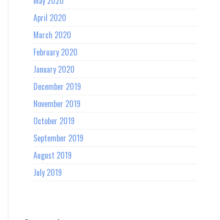
May 2020
April 2020
March 2020
February 2020
January 2020
December 2019
November 2019
October 2019
September 2019
August 2019
July 2019