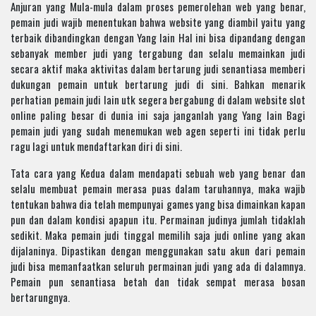
Anjuran yang Mula-mula dalam proses pemerolehan web yang benar,
pemain judi wajib menentukan bahwa website yang diambil yaitu yang
terbaik dibandingkan dengan Yang lain Hal ini bisa dipandang dengan
sebanyak member judi yang tergabung dan selalu memainkan judi
secara aktif maka aktivitas dalam bertarung judi senantiasa memberi
dukungan pemain untuk bertarung judi di sini. Bahkan menarik
perhatian pemain judi lain utk segera bergabung di dalam website slot
online paling besar di dunia ini saja janganlah yang Yang lain Bagi
pemain judi yang sudah menemukan web agen seperti ini tidak perlu
ragu lagi untuk mendaftarkan diri di sini.
Tata cara yang Kedua dalam mendapati sebuah web yang benar dan
selalu membuat pemain merasa puas dalam taruhannya, maka wajib
tentukan bahwa dia telah mempunyai games yang bisa dimainkan kapan
pun dan dalam kondisi apapun itu. Permainan judinya jumlah tidaklah
sedikit. Maka pemain judi tinggal memilih saja judi online yang akan
dijalaninya. Dipastikan dengan menggunakan satu akun dari pemain
judi bisa memanfaatkan seluruh permainan judi yang ada di dalamnya.
Pemain pun senantiasa betah dan tidak sempat merasa bosan
bertarungnya.