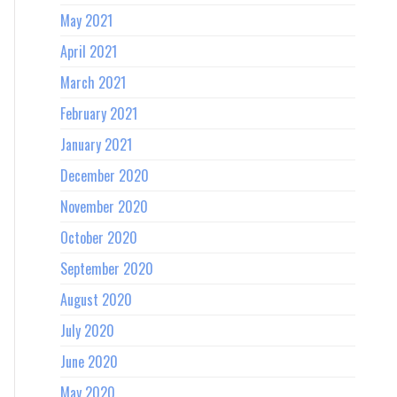
May 2021
April 2021
March 2021
February 2021
January 2021
December 2020
November 2020
October 2020
September 2020
August 2020
July 2020
June 2020
May 2020