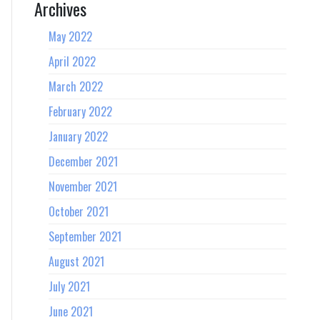
Archives
May 2022
April 2022
March 2022
February 2022
January 2022
December 2021
November 2021
October 2021
September 2021
August 2021
July 2021
June 2021