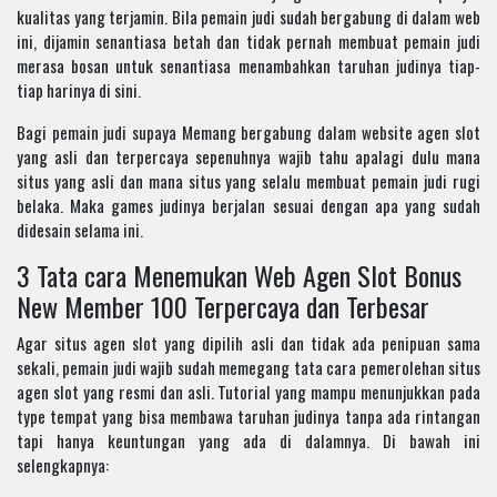
kualitas yang terjamin. Bila pemain judi sudah bergabung di dalam web
ini, dijamin senantiasa betah dan tidak pernah membuat pemain judi
merasa bosan untuk senantiasa menambahkan taruhan judinya tiap-
tiap harinya di sini.
Bagi pemain judi supaya Memang bergabung dalam website agen slot
yang asli dan terpercaya sepenuhnya wajib tahu apalagi dulu mana
situs yang asli dan mana situs yang selalu membuat pemain judi rugi
belaka. Maka games judinya berjalan sesuai dengan apa yang sudah
didesain selama ini.
3 Tata cara Menemukan Web Agen Slot Bonus
New Member 100 Terpercaya dan Terbesar
Agar situs agen slot yang dipilih asli dan tidak ada penipuan sama
sekali, pemain judi wajib sudah memegang tata cara pemerolehan situs
agen slot yang resmi dan asli. Tutorial yang mampu menunjukkan pada
type tempat yang bisa membawa taruhan judinya tanpa ada rintangan
tapi hanya keuntungan yang ada di dalamnya. Di bawah ini
selengkapnya: