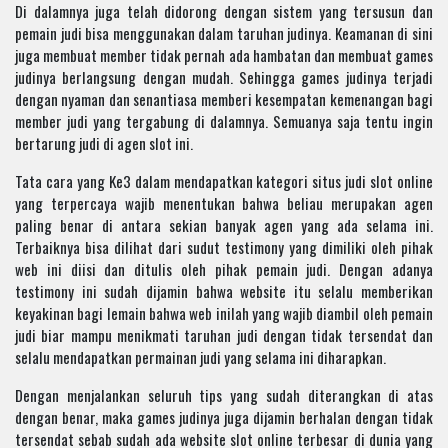
Di dalamnya juga telah didorong dengan sistem yang tersusun dan
pemain judi bisa menggunakan dalam taruhan judinya. Keamanan di sini
juga membuat member tidak pernah ada hambatan dan membuat games
judinya berlangsung dengan mudah. Sehingga games judinya terjadi
dengan nyaman dan senantiasa memberi kesempatan kemenangan bagi
member judi yang tergabung di dalamnya. Semuanya saja tentu ingin
bertarung judi di agen slot ini.
Tata cara yang Ke3 dalam mendapatkan kategori situs judi slot online
yang terpercaya wajib menentukan bahwa beliau merupakan agen
paling benar di antara sekian banyak agen yang ada selama ini.
Terbaiknya bisa dilihat dari sudut testimony yang dimiliki oleh pihak
web ini diisi dan ditulis oleh pihak pemain judi. Dengan adanya
testimony ini sudah dijamin bahwa website itu selalu memberikan
keyakinan bagi lemain bahwa web inilah yang wajib diambil oleh pemain
judi biar mampu menikmati taruhan judi dengan tidak tersendat dan
selalu mendapatkan permainan judi yang selama ini diharapkan.
Dengan menjalankan seluruh tips yang sudah diterangkan di atas
dengan benar, maka games judinya juga dijamin berhalan dengan tidak
tersendat sebab sudah ada website slot online terbesar di dunia yang