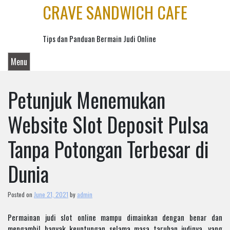
Skip
CRAVE SANDWICH CAFE
to
content
Tips dan Panduan Bermain Judi Online
Menu
Petunjuk Menemukan
Website Slot Deposit Pulsa
Tanpa Potongan Terbesar di
Dunia
Posted on
June 21, 2021
by
admin
Permainan judi slot online mampu dimainkan dengan benar dan
mengambil banyak keuntungan selama masa taruhan judinya, yang