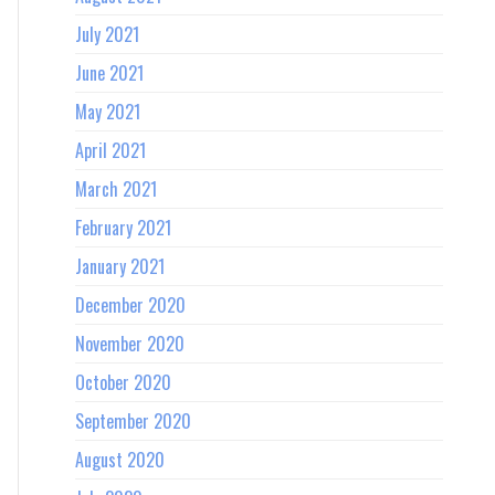
July 2021
June 2021
May 2021
April 2021
March 2021
February 2021
January 2021
December 2020
November 2020
October 2020
September 2020
August 2020