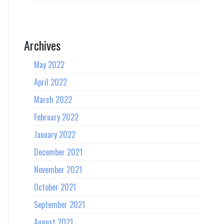
Archives
May 2022
April 2022
March 2022
February 2022
January 2022
December 2021
November 2021
October 2021
September 2021
August 2021