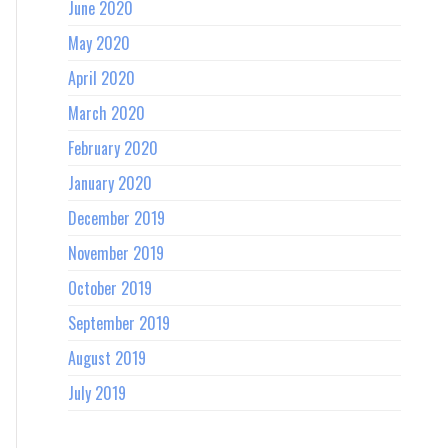
June 2020
May 2020
April 2020
March 2020
February 2020
January 2020
December 2019
November 2019
October 2019
September 2019
August 2019
July 2019