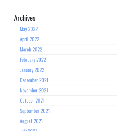
Archives
May 2022
April 2022
March 2022
February 2022
January 2022
December 2021
November 2021
October 2021
September 2021
August 2021