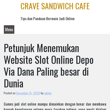
Skip
CRAVE SANDWICH CAFE
to
content
Tips dan Panduan Bermain Judi Online
Menu
Petunjuk Menemukan
Website Slot Online Depo
Via Dana Paling besar di
Dunia
Posted on
December 15, 2020
by
admin
Games judi slot online mampu dimainkan dengan benar dan membawa
banyak keuntungan selama masa taruhan judinya, yang mesti dijalani