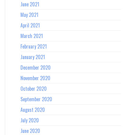
June 2021
May 2021
April 2021
March 2021
February 2021
January 2021
December 2020
November 2020
October 2020
September 2020
August 2020
July 2020
June 2020