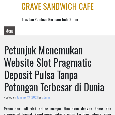
Skip
CRAVE SANDWICH CAFE
to
content
Tips dan Panduan Bermain Judi Online
Menu
Petunjuk Menemukan
Website Slot Pragmatic
Deposit Pulsa Tanpa
Potongan Terbesar di Dunia
Posted on
January 13, 2021
by
admin
Permainan judi slot online mampu dimainkan dengan benar dan
mengambil banyak keuntungan selama masa taruhan judinya, yang