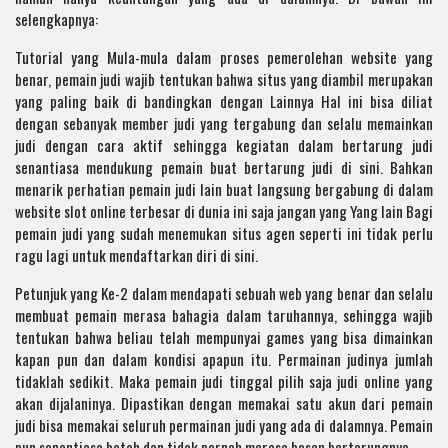
selengkapnya:
Tutorial yang Mula-mula dalam proses pemerolehan website yang
benar, pemain judi wajib tentukan bahwa situs yang diambil merupakan
yang paling baik di bandingkan dengan Lainnya Hal ini bisa diliat
dengan sebanyak member judi yang tergabung dan selalu memainkan
judi dengan cara aktif sehingga kegiatan dalam bertarung judi
senantiasa mendukung pemain buat bertarung judi di sini. Bahkan
menarik perhatian pemain judi lain buat langsung bergabung di dalam
website slot online terbesar di dunia ini saja jangan yang Yang lain Bagi
pemain judi yang sudah menemukan situs agen seperti ini tidak perlu
ragu lagi untuk mendaftarkan diri di sini.
Petunjuk yang Ke-2 dalam mendapati sebuah web yang benar dan selalu
membuat pemain merasa bahagia dalam taruhannya, sehingga wajib
tentukan bahwa beliau telah mempunyai games yang bisa dimainkan
kapan pun dan dalam kondisi apapun itu. Permainan judinya jumlah
tidaklah sedikit. Maka pemain judi tinggal pilih saja judi online yang
akan dijalaninya. Dipastikan dengan memakai satu akun dari pemain
judi bisa memakai seluruh permainan judi yang ada di dalamnya. Pemain
pun senantiasa betah dan tidak pernah merasa bosan bertarungnya.