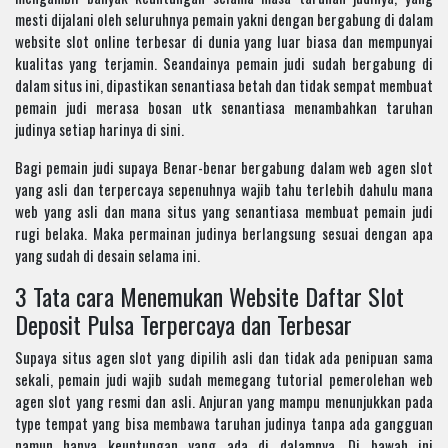
mesti dijalani oleh seluruhnya pemain yakni dengan bergabung di dalam
website slot online terbesar di dunia yang luar biasa dan mempunyai
kualitas yang terjamin. Seandainya pemain judi sudah bergabung di
dalam situs ini, dipastikan senantiasa betah dan tidak sempat membuat
pemain judi merasa bosan utk senantiasa menambahkan taruhan
judinya setiap harinya di sini.
Bagi pemain judi supaya Benar-benar bergabung dalam web agen slot
yang asli dan terpercaya sepenuhnya wajib tahu terlebih dahulu mana
web yang asli dan mana situs yang senantiasa membuat pemain judi
rugi belaka. Maka permainan judinya berlangsung sesuai dengan apa
yang sudah di desain selama ini.
3 Tata cara Menemukan Website Daftar Slot
Deposit Pulsa Terpercaya dan Terbesar
Supaya situs agen slot yang dipilih asli dan tidak ada penipuan sama
sekali, pemain judi wajib sudah memegang tutorial pemerolehan web
agen slot yang resmi dan asli. Anjuran yang mampu menunjukkan pada
type tempat yang bisa membawa taruhan judinya tanpa ada gangguan
namun hanya keuntungan yang ada di dalamnya. Di bawah ini