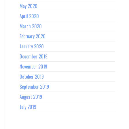
May 2020
April 2020
March 2020
February 2020
January 2020
December 2019
November 2019
October 2019
September 2019
August 2019
July 2019