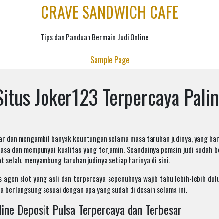
CRAVE SANDWICH CAFE
Tips dan Panduan Bermain Judi Online
Sample Page
itus Joker123 Terpercaya Palin
ar dan mengambil banyak keuntungan selama masa taruhan judinya, yang haru
biasa dan mempunyai kualitas yang terjamin. Seandainya pemain judi sudah b
 selalu menyambung taruhan judinya setiap harinya di sini.
agen slot yang asli dan terpercaya sepenuhnya wajib tahu lebih-lebih du
a berlangsung sesuai dengan apa yang sudah di desain selama ini.
ine Deposit Pulsa Terpercaya dan Terbesar