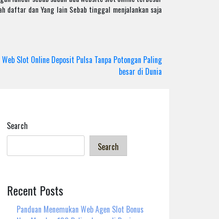
lah daftar dan Yang lain Sebab tinggal menjalankan saja
Web Slot Online Deposit Pulsa Tanpa Potongan Paling
besar di Dunia
Search
Search
Recent Posts
Panduan Menemukan Web Agen Slot Bonus