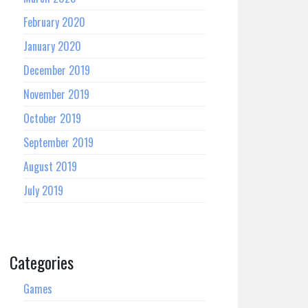
February 2020
January 2020
December 2019
November 2019
October 2019
September 2019
August 2019
July 2019
Categories
Games