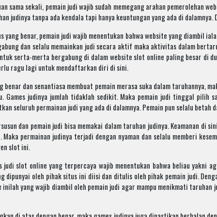
ipuan sama sekali, pemain judi wajib sudah memegang arahan pemerolehan we
n judinya tanpa ada kendala tapi hanya keuntungan yang ada di dalamnya. D
 yang benar, pemain judi wajib menentukan bahwa website yang diambil ialah
abung dan selalu memainkan judi secara aktif maka aktivitas dalam berta
 untuk serta-merta bergabung di dalam website slot online paling besar di du
lu ragu lagi untuk mendaftarkan diri di sini.
ng benar dan senantiasa membuat pemain merasa suka dalam taruhannya, ma
 Games judinya jumlah tidaklah sedikit. Maka pemain judi tinggal pilih sa
kan seluruh permainan judi yang ada di dalamnya. Pemain pun selalu betah 
rsusun dan pemain judi bisa memakai dalam taruhan judinya. Keamanan di s
 Maka permainan judinya terjadi dengan nyaman dan selalu memberi kese
n slot ini.
 judi slot online yang terpercaya wajib menentukan bahwa beliau yakni ag
ang dipunyai oleh pihak situs ini diisi dan ditulis oleh pihak pemain judi. De
 inilah yang wajib diambil oleh pemain judi agar mampu menikmati taruhan 
kan di atas dengan benar, maka games judinya juga dipastikan berhalan den