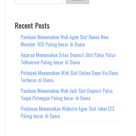
Recent Posts
Panduan Menemukan Web Agen Slot Bonus New
Member 100 Paling besar di Dunia
Anjuran Menemukan Situs Deposit Slot Pakai Pulsa
Telkomsel Paling besar di Dunia
Petunjuk Menemukan Web Slot Online Depo Via Dana
Terbesar di Dunia
Panduan Menemukan Web Judi Slot Deposit Pulsa
Tanpa Potongan Paling besar di Dunia
Pedoman Menemukan Website Agen Slot Joker123
Paling besar di Dunia