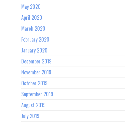
May 2020
April 2020
March 2020
February 2020
January 2020
December 2019
November 2019
October 2019
September 2019
August 2019
July 2019