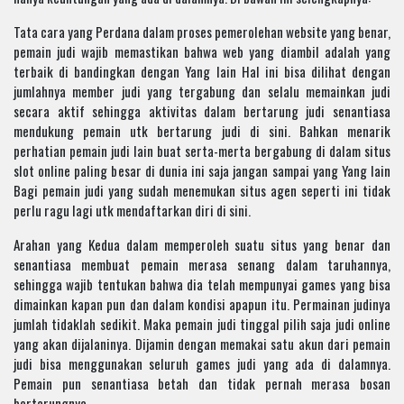
Tata cara yang Perdana dalam proses pemerolehan website yang benar,
pemain judi wajib memastikan bahwa web yang diambil adalah yang
terbaik di bandingkan dengan Yang lain Hal ini bisa dilihat dengan
jumlahnya member judi yang tergabung dan selalu memainkan judi
secara aktif sehingga aktivitas dalam bertarung judi senantiasa
mendukung pemain utk bertarung judi di sini. Bahkan menarik
perhatian pemain judi lain buat serta-merta bergabung di dalam situs
slot online paling besar di dunia ini saja jangan sampai yang Yang lain
Bagi pemain judi yang sudah menemukan situs agen seperti ini tidak
perlu ragu lagi utk mendaftarkan diri di sini.
Arahan yang Kedua dalam memperoleh suatu situs yang benar dan
senantiasa membuat pemain merasa senang dalam taruhannya,
sehingga wajib tentukan bahwa dia telah mempunyai games yang bisa
dimainkan kapan pun dan dalam kondisi apapun itu. Permainan judinya
jumlah tidaklah sedikit. Maka pemain judi tinggal pilih saja judi online
yang akan dijalaninya. Dijamin dengan memakai satu akun dari pemain
judi bisa menggunakan seluruh games judi yang ada di dalamnya.
Pemain pun senantiasa betah dan tidak pernah merasa bosan
bertarungnya.