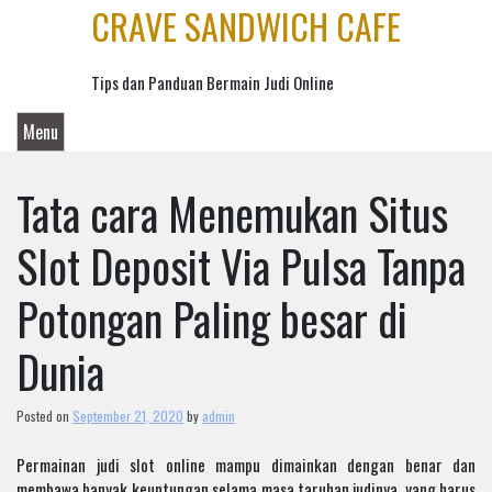
Skip
CRAVE SANDWICH CAFE
to
content
Tips dan Panduan Bermain Judi Online
Menu
Tata cara Menemukan Situs
Slot Deposit Via Pulsa Tanpa
Potongan Paling besar di
Dunia
Posted on
September 21, 2020
by
admin
Permainan judi slot online mampu dimainkan dengan benar dan
membawa banyak keuntungan selama masa taruhan judinya, yang harus