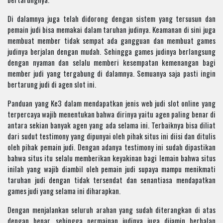
Di dalamnya juga telah didorong dengan sistem yang tersusun dan
pemain judi bisa memakai dalam taruhan judinya. Keamanan di sini juga
membuat member tidak sempat ada gangguan dan membuat games
judinya berjalan dengan mudah. Sehingga games judinya berlangsung
dengan nyaman dan selalu memberi kesempatan kemenangan bagi
member judi yang tergabung di dalamnya. Semuanya saja pasti ingin
bertarung judi di agen slot ini.
Panduan yang Ke3 dalam mendapatkan jenis web judi slot online yang
terpercaya wajib menentukan bahwa dirinya yaitu agen paling benar di
antara sekian banyak agen yang ada selama ini. Terbaiknya bisa diliat
dari sudut testimony yang dipunyai oleh pihak situs ini diisi dan ditulis
oleh pihak pemain judi. Dengan adanya testimony ini sudah dipastikan
bahwa situs itu selalu memberikan keyakinan bagi lemain bahwa situs
inilah yang wajib diambil oleh pemain judi supaya mampu menikmati
taruhan judi dengan tidak tersendat dan senantiasa mendapatkan
games judi yang selama ini diharapkan.
Dengan menjalankan seluruh arahan yang sudah diterangkan di atas
dengan benar, sehingga permainan judinya juga dijamin berhalan