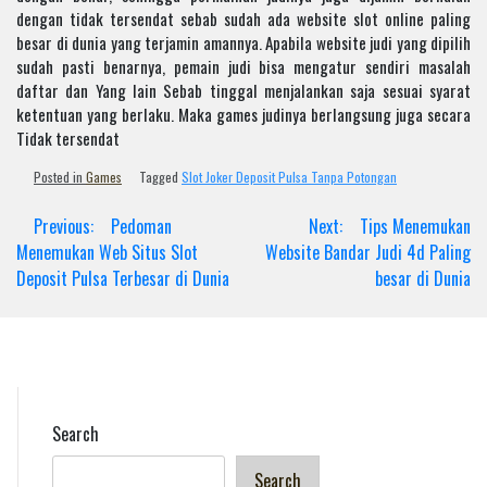
dengan tidak tersendat sebab sudah ada website slot online paling
besar di dunia yang terjamin amannya. Apabila website judi yang dipilih
sudah pasti benarnya, pemain judi bisa mengatur sendiri masalah
daftar dan Yang lain Sebab tinggal menjalankan saja sesuai syarat
ketentuan yang berlaku. Maka games judinya berlangsung juga secara
Tidak tersendat
Posted in
Games
Tagged
Slot Joker Deposit Pulsa Tanpa Potongan
Post
Previous:
Pedoman
Next:
Tips Menemukan
navigation
Menemukan Web Situs Slot
Website Bandar Judi 4d Paling
Deposit Pulsa Terbesar di Dunia
besar di Dunia
Search
Search