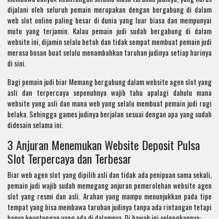
dijalani oleh seluruh pemain merupakan dengan bergabung di dalam
web slot online paling besar di dunia yang luar biasa dan mempunyai
mutu yang terjamin. Kalau pemain judi sudah bergabung di dalam
website ini, dijamin selalu betah dan tidak sempat membuat pemain judi
merasa bosan buat selalu menambahkan taruhan judinya setiap harinya
di sini.
Bagi pemain judi biar Memang bergabung dalam website agen slot yang
asli dan terpercaya sepenuhnya wajib tahu apalagi dahulu mana
website yang asli dan mana web yang selalu membuat pemain judi rugi
belaka. Sehingga games judinya berjalan sesuai dengan apa yang sudah
didesain selama ini.
3 Anjuran Menemukan Website Deposit Pulsa
Slot Terpercaya dan Terbesar
Biar web agen slot yang dipilih asli dan tidak ada penipuan sama sekali,
pemain judi wajib sudah memegang anjuran pemerolehan website agen
slot yang resmi dan asli. Arahan yang mampu menunjukkan pada tipe
tempat yang bisa membawa taruhan judinya tanpa ada rintangan tetapi
hanya keuntungan yang ada di dalamnya. Di bawah ini selengkapnya: