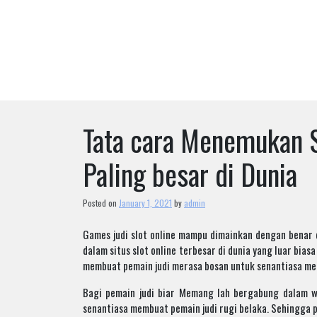
Skip
to
content
Tata cara Menemukan S
Paling besar di Dunia
Posted on
January 1, 2021
by
admin
Games judi slot online mampu dimainkan dengan benar 
dalam situs slot online terbesar di dunia yang luar bia
membuat pemain judi merasa bosan untuk senantiasa melan
Bagi pemain judi biar Memang lah bergabung dalam we
senantiasa membuat pemain judi rugi belaka. Sehingga p