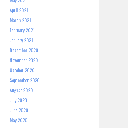
May 2021
April 2021
March 2021
February 2021
January 2021
December 2020
November 2020
October 2020
September 2020
August 2020
July 2020
June 2020
May 2020