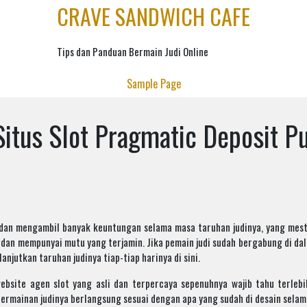
CRAVE SANDWICH CAFE
Tips dan Panduan Bermain Judi Online
Sample Page
itus Slot Pragmatic Deposit P
dan mengambil banyak keuntungan selama masa taruhan judinya, yang mesti
sa dan mempunyai mutu yang terjamin. Jika pemain judi sudah bergabung di dal
jutkan taruhan judinya tiap-tiap harinya di sini.
bsite agen slot yang asli dan terpercaya sepenuhnya wajib tahu terleb
ermainan judinya berlangsung sesuai dengan apa yang sudah di desain selama