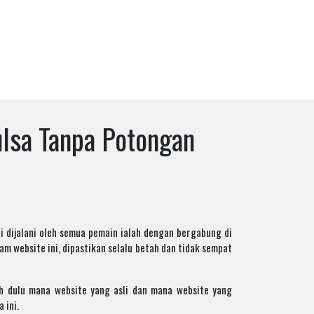
ulsa Tanpa Potongan
 dijalani oleh semua pemain ialah dengan bergabung di
am website ini, dipastikan selalu betah dan tidak sempat
ih dulu mana website yang asli dan mana website yang
 ini.