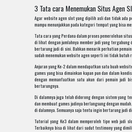
3 Tata cara Menemukan Situs Agen Sl
Agar website agen slot yang dipilih asli dan tidak ada
mampu menunjukkan pada kategori tempat yang bisa memb
Tata cara yang Perdana dalam proses pemerolehan situs
di lihat dengan jumlahnya member judi yang tergabung 
bertarung judi di sini. Bahkan menarik perhatian pemain 
sudah menemukan website agen seperti ini tidak butuh ra
Anjuran yang Ke-2 dalam mendapatkan satu buah websit
games yang bisa dimainkan kapan pun dan dalam kondisi a
dengan memanfaatkan satu akun dari pemain judi bi
bertarungnya.
Di dalamnya juga telah didorong dengan sistem yang te
dan membuat games judinya berlangsung dengan mudah.
di dalamnya. Semuanya saja tentu ingin bertarung judi di 
Tutorial yang Ke3 dalam memperoleh tipe web judi slo
Terbaiknya bisa di lihat dari sudut testimony yang dimil