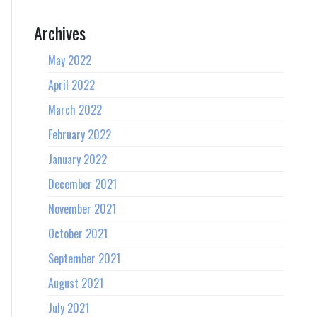
Archives
May 2022
April 2022
March 2022
February 2022
January 2022
December 2021
November 2021
October 2021
September 2021
August 2021
July 2021