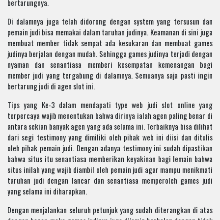
bertarungnya.
Di dalamnya juga telah didorong dengan system yang tersusun dan
pemain judi bisa memakai dalam taruhan judinya. Keamanan di sini juga
membuat member tidak sempat ada kesukaran dan membuat games
judinya berjalan dengan mudah. Sehingga games judinya terjadi dengan
nyaman dan senantiasa memberi kesempatan kemenangan bagi
member judi yang tergabung di dalamnya. Semuanya saja pasti ingin
bertarung judi di agen slot ini.
Tips yang Ke-3 dalam mendapati type web judi slot online yang
terpercaya wajib menentukan bahwa dirinya ialah agen paling benar di
antara sekian banyak agen yang ada selama ini. Terbaiknya bisa dilihat
dari segi testimony yang dimiliki oleh pihak web ini diisi dan ditulis
oleh pihak pemain judi. Dengan adanya testimony ini sudah dipastikan
bahwa situs itu senantiasa memberikan keyakinan bagi lemain bahwa
situs inilah yang wajib diambil oleh pemain judi agar mampu menikmati
taruhan judi dengan lancar dan senantiasa memperoleh games judi
yang selama ini diharapkan.
Dengan menjalankan seluruh petunjuk yang sudah diterangkan di atas