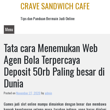
Skip
CRAVE SANDWICH CAFE
to
content
Tips dan Panduan Bermain Judi Online
Menu
Tata cara Menemukan Web
Agen Bola Terpercaya
Deposit 50rb Paling besar di
Dunia
Posted on
November 27, 2020
by
admin
Games judi slot online mampu dimainkan dengan benar dan membawa
banyak keuntungan selama masa taruhan judinya, yang harus dijalani