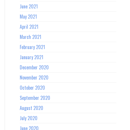
June 2021
May 2021
April 2021
March 2021
February 2021
January 2021
December 2020
November 2020
October 2020
September 2020
August 2020
July 2020
June 2020