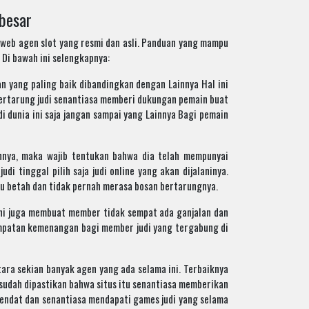
besar
n web agen slot yang resmi dan asli. Panduan yang mampu
 Di bawah ini selengkapnya:
 yang paling baik dibandingkan dengan Lainnya Hal ini
bertarung judi senantiasa memberi dukungan pemain buat
di dunia ini saja jangan sampai yang Lainnya Bagi pemain
nya, maka wajib tentukan bahwa dia telah mempunyai
i tinggal pilih saja judi online yang akan dijalaninya.
lu betah dan tidak pernah merasa bosan bertarungnya.
sini juga membuat member tidak sempat ada ganjalan dan
mpatan kemenangan bagi member judi yang tergabung di
tara sekian banyak agen yang ada selama ini. Terbaiknya
ni sudah dipastikan bahwa situs itu senantiasa memberikan
sendat dan senantiasa mendapati games judi yang selama