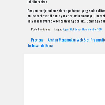
ini diharapkan.
Dengan menjalankan seluruh pedoman yang sudah ditera
online terbesar di dunia yang terjamin amannya. Jika we
saja sesuai syarat ketentuan yang berlaku. Sehingga ga
Posted in
Games
Tagged
Agen Slot Bonus New Member 100
Post
Previous:
Arahan Menemukan Web Slot Pragmatic
navigation
Terbesar di Dunia