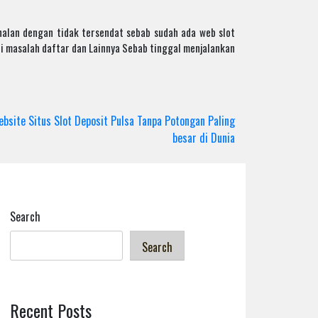
halan dengan tidak tersendat sebab sudah ada web slot
iri masalah daftar dan Lainnya Sebab tinggal menjalankan
site Situs Slot Deposit Pulsa Tanpa Potongan Paling
besar di Dunia
Search
Search
Recent Posts