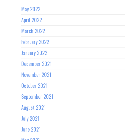
May 2022
April 2022
March 2022
February 2022
January 2022
December 2021
November 2021
October 2021
September 2021
August 2021
July 2021
June 2021