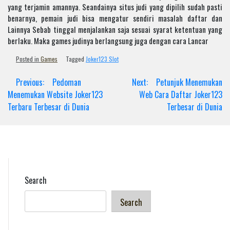
yang terjamin amannya. Seandainya situs judi yang dipilih sudah pasti
benarnya, pemain judi bisa mengatur sendiri masalah daftar dan
Lainnya Sebab tinggal menjalankan saja sesuai syarat ketentuan yang
berlaku. Maka games judinya berlangsung juga dengan cara Lancar
Posted in
Games
Tagged
Joker123 Slot
Post
Previous:
Pedoman
Next:
Petunjuk Menemukan
navigation
Menemukan Website Joker123
Web Cara Daftar Joker123
Terbaru Terbesar di Dunia
Terbesar di Dunia
Search
Search