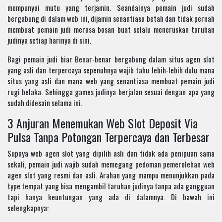
mempunyai mutu yang terjamin. Seandainya pemain judi sudah
bergabung di dalam web ini, dijamin senantiasa betah dan tidak pernah
membuat pemain judi merasa bosan buat selalu meneruskan taruhan
judinya setiap harinya di sini.
Bagi pemain judi biar Benar-benar bergabung dalam situs agen slot
yang asli dan terpercaya sepenuhnya wajib tahu lebih-lebih dulu mana
situs yang asli dan mana web yang senantiasa membuat pemain judi
rugi belaka. Sehingga games judinya berjalan sesuai dengan apa yang
sudah didesain selama ini.
3 Anjuran Menemukan Web Slot Deposit Via
Pulsa Tanpa Potongan Terpercaya dan Terbesar
Supaya web agen slot yang dipilih asli dan tidak ada penipuan sama
sekali, pemain judi wajib sudah memegang pedoman pemerolehan web
agen slot yang resmi dan asli. Arahan yang mampu menunjukkan pada
type tempat yang bisa mengambil taruhan judinya tanpa ada gangguan
tapi hanya keuntungan yang ada di dalamnya. Di bawah ini
selengkapnya: