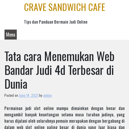
Skip
CRAVE SANDWICH CAFE
to
content
Tips dan Panduan Bermain Judi Online
Menu
Tata cara Menemukan Web
Bandar Judi 4d Terbesar di
Dunia
Posted on
June 14, 2021
by
admin
Permainan judi slot online mampu dimainkan dengan benar dan
mengambil banyak keuntungan selama masa taruhan judinya, yang
harus dijalani oleh seluruhnya pemain merupakan dengan bergabung di
dalam web slot online paling besar di dunia yang luar biasa dan