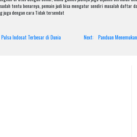
h sudah tentu benarnya, pemain judi bisa mengatur sendiri masalah daftar d
g juga dengan cara Tidak tersendat
Pulsa Indosat Terbesar di Dunia
Next:
Panduan Menemukan S