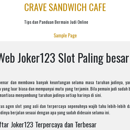
CRAVE SANDWICH CAFE
Tips dan Panduan Bermain Judi Online
Sample Page
eb Joker123 Slot Paling besar 
benar dan membawa banyak keuntungan selama masa taruhan judinya, yang
a yang luar biasa dan mempunyai mutu yang terjamin. Bila pemain judi sudah 
antiasa menyambung taruhan judinya setiap harinya di sini.
us agen slot yang asli dan terpercaya sepenuhnya wajib tahu lebih-lebih 
inya berjalan sesuai dengan apa yang sudah didesain selama ini.
tar Joker123 Terpercaya dan Terbesar