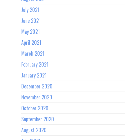
July 2021
June 2021
May 2021
April 2021
March 2021
February 2021
January 2021
December 2020
November 2020
October 2020
September 2020
August 2020