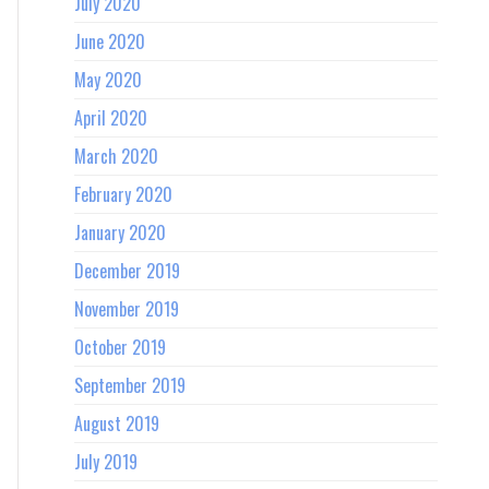
July 2020
June 2020
May 2020
April 2020
March 2020
February 2020
January 2020
December 2019
November 2019
October 2019
September 2019
August 2019
July 2019