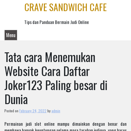
Skip
CRAVE SANDWICH CAFE
to
content
Tips dan Panduan Bermain Judi Online
Menu
Tata cara Menemukan
Website Cara Daftar
Joker123 Paling besar di
Dunia
Posted on
February 24, 2022
by
admin
Permainan judi slot online mampu dimainkan dengan benar dan
membawa banyak keuntungan selama masa taruhan judinya, yang harus