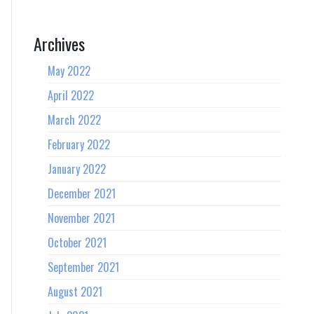
Archives
May 2022
April 2022
March 2022
February 2022
January 2022
December 2021
November 2021
October 2021
September 2021
August 2021