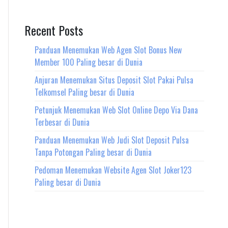
Recent Posts
Panduan Menemukan Web Agen Slot Bonus New
Member 100 Paling besar di Dunia
Anjuran Menemukan Situs Deposit Slot Pakai Pulsa
Telkomsel Paling besar di Dunia
Petunjuk Menemukan Web Slot Online Depo Via Dana
Terbesar di Dunia
Panduan Menemukan Web Judi Slot Deposit Pulsa
Tanpa Potongan Paling besar di Dunia
Pedoman Menemukan Website Agen Slot Joker123
Paling besar di Dunia