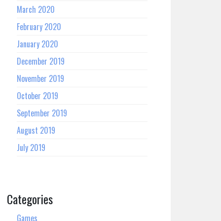
March 2020
February 2020
January 2020
December 2019
November 2019
October 2019
September 2019
August 2019
July 2019
Categories
Games