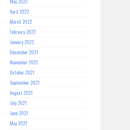
May 2022
April 2022
March 2022
February 2022
January 2022
December 2021
November 2021
October 2021
September 2021
August 2021
July 2021
June 2021
May 2021