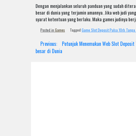
Dengan menjalankan seluruh panduan yang sudah diteran
besar di dunia yang terjamin amannya. Jika web judi yan
syarat ketentuan yang berlaku. Maka games judinya berj
Posted in
Games
Tagged
Game Slot Deposit Pulsa 10rb Tanpa
Post
Previous:
Petunjuk Menemukan Web Slot Deposit V
navigation
besar di Dunia