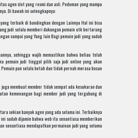
situs agen slot yang resmi dan asli. Pedoman yang mampu
ya. Di bawah ini selengkapnya:
yang terbaik di bandingkan dengan Lainnya Hal ini bisa
rung judi selalu memberi dukungan pemain utk bertarung
 jangan sampai yang Yang lain Bagi pemain judi yang sudah
annya, sehingga wajib memastikan bahwa beliau telah
 pemain judi tinggal pilih saja judi online yang akan
. Pemain pun selalu betah dan tidak pernah merasa bosan
ini juga membuat member tidak sempat ada kesukaran dan
patan kemenangan bagi member judi yang tergabung di
ntara sekian banyak agen yang ada selama ini. Terbaiknya
ony ini sudah dijamin bahwa web itu senantiasa memberikan
 dan senantiasa mendapatkan permainan judi yang selama