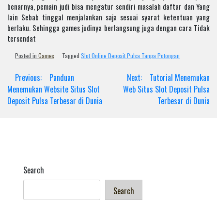
benarnya, pemain judi bisa mengatur sendiri masalah daftar dan Yang
lain Sebab tinggal menjalankan saja sesuai syarat ketentuan yang
berlaku. Sehingga games judinya berlangsung juga dengan cara Tidak
tersendat
Posted in
Games
Tagged
Slot Online Deposit Pulsa Tanpa Potongan
Post
Previous:
Panduan
Next:
Tutorial Menemukan
navigation
Menemukan Website Situs Slot
Web Situs Slot Deposit Pulsa
Deposit Pulsa Terbesar di Dunia
Terbesar di Dunia
Search
Search