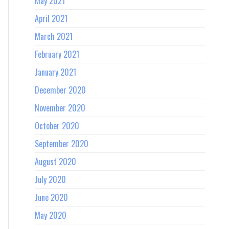
May 2021
April 2021
March 2021
February 2021
January 2021
December 2020
November 2020
October 2020
September 2020
August 2020
July 2020
June 2020
May 2020