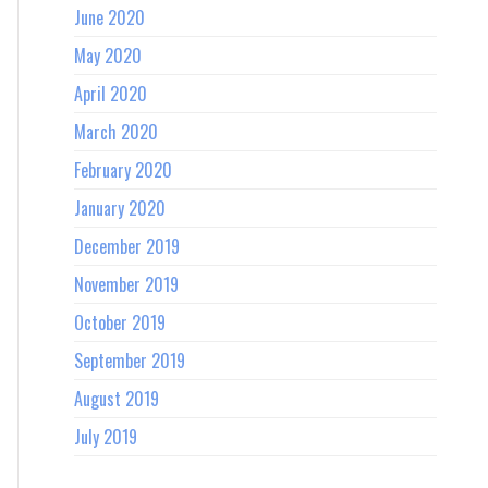
June 2020
May 2020
April 2020
March 2020
February 2020
January 2020
December 2019
November 2019
October 2019
September 2019
August 2019
July 2019