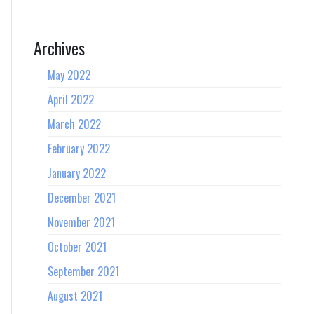
Archives
May 2022
April 2022
March 2022
February 2022
January 2022
December 2021
November 2021
October 2021
September 2021
August 2021