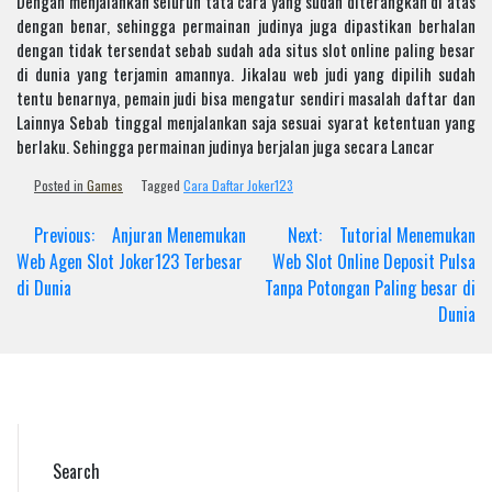
Dengan menjalankan seluruh tata cara yang sudah diterangkan di atas
dengan benar, sehingga permainan judinya juga dipastikan berhalan
dengan tidak tersendat sebab sudah ada situs slot online paling besar
di dunia yang terjamin amannya. Jikalau web judi yang dipilih sudah
tentu benarnya, pemain judi bisa mengatur sendiri masalah daftar dan
Lainnya Sebab tinggal menjalankan saja sesuai syarat ketentuan yang
berlaku. Sehingga permainan judinya berjalan juga secara Lancar
Posted in
Games
Tagged
Cara Daftar Joker123
Post
Previous:
Anjuran Menemukan
Next:
Tutorial Menemukan
navigation
Web Agen Slot Joker123 Terbesar
Web Slot Online Deposit Pulsa
di Dunia
Tanpa Potongan Paling besar di
Dunia
Search