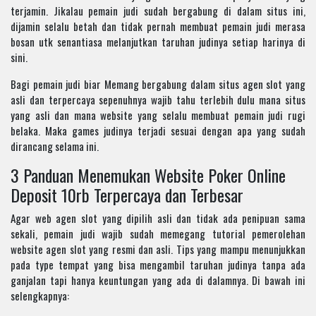
terjamin. Jikalau pemain judi sudah bergabung di dalam situs ini,
dijamin selalu betah dan tidak pernah membuat pemain judi merasa
bosan utk senantiasa melanjutkan taruhan judinya setiap harinya di
sini.
Bagi pemain judi biar Memang bergabung dalam situs agen slot yang
asli dan terpercaya sepenuhnya wajib tahu terlebih dulu mana situs
yang asli dan mana website yang selalu membuat pemain judi rugi
belaka. Maka games judinya terjadi sesuai dengan apa yang sudah
dirancang selama ini.
3 Panduan Menemukan Website Poker Online
Deposit 10rb Terpercaya dan Terbesar
Agar web agen slot yang dipilih asli dan tidak ada penipuan sama
sekali, pemain judi wajib sudah memegang tutorial pemerolehan
website agen slot yang resmi dan asli. Tips yang mampu menunjukkan
pada type tempat yang bisa mengambil taruhan judinya tanpa ada
ganjalan tapi hanya keuntungan yang ada di dalamnya. Di bawah ini
selengkapnya: