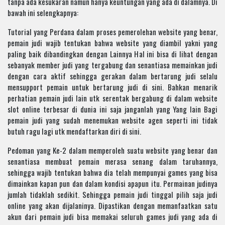
tanpa ada kesukaran namun hanya keuntungan yang ada di dalamnya. Di
bawah ini selengkapnya:
Tutorial yang Perdana dalam proses pemerolehan website yang benar,
pemain judi wajib tentukan bahwa website yang diambil yakni yang
paling baik dibandingkan dengan Lainnya Hal ini bisa di lihat dengan
sebanyak member judi yang tergabung dan senantiasa memainkan judi
dengan cara aktif sehingga gerakan dalam bertarung judi selalu
mensupport pemain untuk bertarung judi di sini. Bahkan menarik
perhatian pemain judi lain utk serentak bergabung di dalam website
slot online terbesar di dunia ini saja janganlah yang Yang lain Bagi
pemain judi yang sudah menemukan website agen seperti ini tidak
butuh ragu lagi utk mendaftarkan diri di sini.
Pedoman yang Ke-2 dalam memperoleh suatu website yang benar dan
senantiasa membuat pemain merasa senang dalam taruhannya,
sehingga wajib tentukan bahwa dia telah mempunyai games yang bisa
dimainkan kapan pun dan dalam kondisi apapun itu. Permainan judinya
jumlah tidaklah sedikit. Sehingga pemain judi tinggal pilih saja judi
online yang akan dijalaninya. Dipastikan dengan memanfaatkan satu
akun dari pemain judi bisa memakai seluruh games judi yang ada di