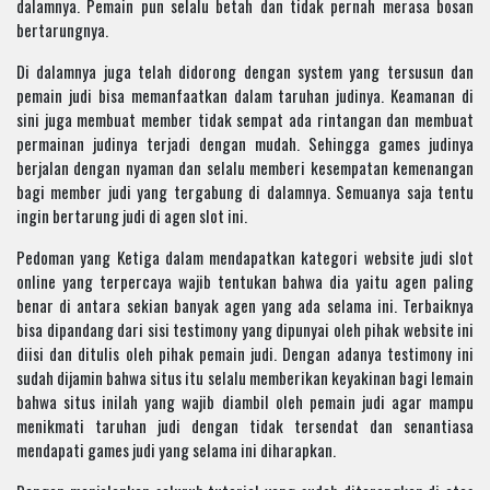
dalamnya. Pemain pun selalu betah dan tidak pernah merasa bosan
bertarungnya.
Di dalamnya juga telah didorong dengan system yang tersusun dan
pemain judi bisa memanfaatkan dalam taruhan judinya. Keamanan di
sini juga membuat member tidak sempat ada rintangan dan membuat
permainan judinya terjadi dengan mudah. Sehingga games judinya
berjalan dengan nyaman dan selalu memberi kesempatan kemenangan
bagi member judi yang tergabung di dalamnya. Semuanya saja tentu
ingin bertarung judi di agen slot ini.
Pedoman yang Ketiga dalam mendapatkan kategori website judi slot
online yang terpercaya wajib tentukan bahwa dia yaitu agen paling
benar di antara sekian banyak agen yang ada selama ini. Terbaiknya
bisa dipandang dari sisi testimony yang dipunyai oleh pihak website ini
diisi dan ditulis oleh pihak pemain judi. Dengan adanya testimony ini
sudah dijamin bahwa situs itu selalu memberikan keyakinan bagi lemain
bahwa situs inilah yang wajib diambil oleh pemain judi agar mampu
menikmati taruhan judi dengan tidak tersendat dan senantiasa
mendapati games judi yang selama ini diharapkan.