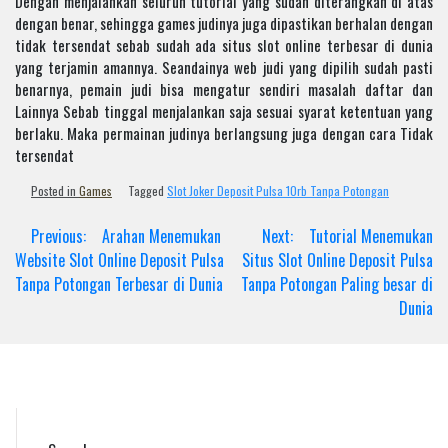
Dengan menjalankan seluruh tutorial yang sudah diterangkan di atas
dengan benar, sehingga games judinya juga dipastikan berhalan dengan
tidak tersendat sebab sudah ada situs slot online terbesar di dunia
yang terjamin amannya. Seandainya web judi yang dipilih sudah pasti
benarnya, pemain judi bisa mengatur sendiri masalah daftar dan
Lainnya Sebab tinggal menjalankan saja sesuai syarat ketentuan yang
berlaku. Maka permainan judinya berlangsung juga dengan cara Tidak
tersendat
Posted in
Games
Tagged
Slot Joker Deposit Pulsa 10rb Tanpa Potongan
Post
Previous:
Arahan Menemukan
Next:
Tutorial Menemukan
navigation
Website Slot Online Deposit Pulsa
Situs Slot Online Deposit Pulsa
Tanpa Potongan Terbesar di Dunia
Tanpa Potongan Paling besar di
Dunia