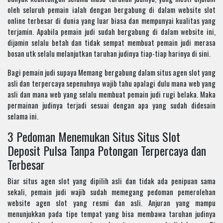
oleh seluruh pemain ialah dengan bergabung di dalam website slot
online terbesar di dunia yang luar biasa dan mempunyai kualitas yang
terjamin. Apabila pemain judi sudah bergabung di dalam website ini,
dijamin selalu betah dan tidak sempat membuat pemain judi merasa
bosan utk selalu melanjutkan taruhan judinya tiap-tiap harinya di sini.
Bagi pemain judi supaya Memang bergabung dalam situs agen slot yang
asli dan terpercaya sepenuhnya wajib tahu apalagi dulu mana web yang
asli dan mana web yang selalu membuat pemain judi rugi belaka. Maka
permainan judinya terjadi sesuai dengan apa yang sudah didesain
selama ini.
3 Pedoman Menemukan Situs Situs Slot
Deposit Pulsa Tanpa Potongan Terpercaya dan
Terbesar
Biar situs agen slot yang dipilih asli dan tidak ada penipuan sama
sekali, pemain judi wajib sudah memegang pedoman pemerolehan
website agen slot yang resmi dan asli. Anjuran yang mampu
menunjukkan pada tipe tempat yang bisa membawa taruhan judinya