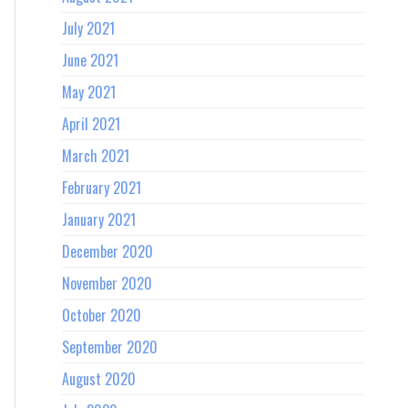
July 2021
June 2021
May 2021
April 2021
March 2021
February 2021
January 2021
December 2020
November 2020
October 2020
September 2020
August 2020