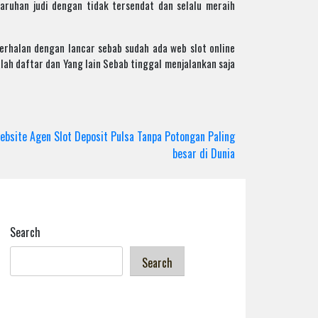
aruhan judi dengan tidak tersendat dan selalu meraih
erhalan dengan lancar sebab sudah ada web slot online
alah daftar dan Yang lain Sebab tinggal menjalankan saja
bsite Agen Slot Deposit Pulsa Tanpa Potongan Paling
besar di Dunia
Search
Search