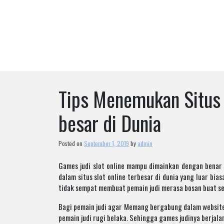
Skip
to
content
Tips Menemukan Situs 
besar di Dunia
Posted on
September 1, 2019
by
admin
Games judi slot online mampu dimainkan dengan benar
dalam situs slot online terbesar di dunia yang luar bi
tidak sempat membuat pemain judi merasa bosan buat sen
Bagi pemain judi agar Memang bergabung dalam website 
pemain judi rugi belaka. Sehingga games judinya berjala