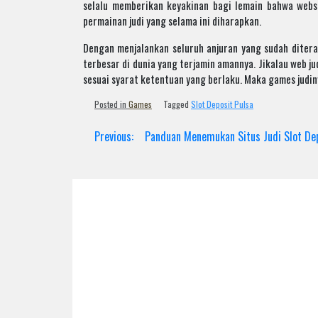
selalu memberikan keyakinan bagi lemain bahwa websi
permainan judi yang selama ini diharapkan.
Dengan menjalankan seluruh anjuran yang sudah ditera
terbesar di dunia yang terjamin amannya. Jikalau web ju
sesuai syarat ketentuan yang berlaku. Maka games judi
Posted in
Games
Tagged
Slot Deposit Pulsa
Post
Previous:
Panduan Menemukan Situs Judi Slot Dep
navigation