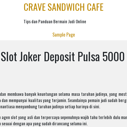
CRAVE SANDWICH CAFE
Tips dan Panduan Bermain Judi Online
Sample Page
Slot Joker Deposit Pulsa 5000
 dan membawa banyak keuntungan selama masa taruhan judinya, yang mesti 
asa dan mempunyai kualitas yang terjamin. Seandainya pemain judi sudah berg
antiasa menyambung taruhan judinya setiap harinya di sini.
agen slot yang asli dan terpercaya sepenuhnya wajib tahu terlebih dulu man
n sesuai dengan apa yang sudah dirancang selama ini.