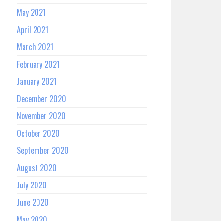
May 2021
April 2021
March 2021
February 2021
January 2021
December 2020
November 2020
October 2020
September 2020
August 2020
July 2020
June 2020
May 2020