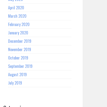
April 2020
March 2020
February 2020
January 2020
December 2019
November 2019
October 2019
September 2019
August 2019
July 2019