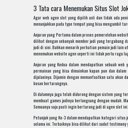
3 Tata cara Menemukan Situs Slot Jo
Agar web agen slot yang dipilih asli dan tidak ada pe
menunjukkan pada type tempat yang bisa mengambil taruh
Anjuran yang Pertama dalam proses pemerolehan website 
dilihat dengan sebanyak member judi yang tergabung d
judi di sini. Bahkan menarik perhatian pemain judi lain 
menemukan website agen seperti ini tidak perlu ragu lag
Anjuran yang Kedua dalam mendapatkan sebuah web y
permainan yang bisa dimainkan kapan pun dan dalam ko
dijalaninya. Dijamin dengan memanfaatkan satu akun d
bosan bertarungnya.
Di dalamnya juga telah didorong dengan sistem yang te
membuat games judinya berlangsung dengan mudah. Mak
Semuanya saja pasti ingin bertarung judi di agen slot ini
Petunjuk yang Ke-3 dalam mendapatkan kategori situs j
selama ini. Terbaiknya bisa dilihat dari sudut testimony 