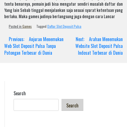
tentu benarnya, pemain judi bisa mengatur sendiri masalah daftar dan
Yang lain Sebab tinggal menjalankan saja sesuai syarat ketentuan yang
berlaku. Maka games judinya berlangsung juga dengan cara Lancar
Posted in
Games
Tagged
Daftar Slot Deposit Pulsa
Post
Previous:
Anjuran Menemukan
Next:
Arahan Menemukan
navigation
Web Slot Deposit Pulsa Tanpa
Website Slot Deposit Pulsa
Potongan Terbesar di Dunia
Indosat Terbesar di Dunia
Search
Search