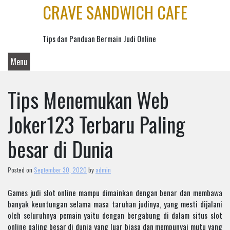
Skip
CRAVE SANDWICH CAFE
to
content
Tips dan Panduan Bermain Judi Online
Menu
Tips Menemukan Web
Joker123 Terbaru Paling
besar di Dunia
Posted on
September 30, 2020
by
admin
Games judi slot online mampu dimainkan dengan benar dan membawa
banyak keuntungan selama masa taruhan judinya, yang mesti dijalani
oleh seluruhnya pemain yaitu dengan bergabung di dalam situs slot
online paling besar di dunia yang luar biasa dan mempunyai mutu yang