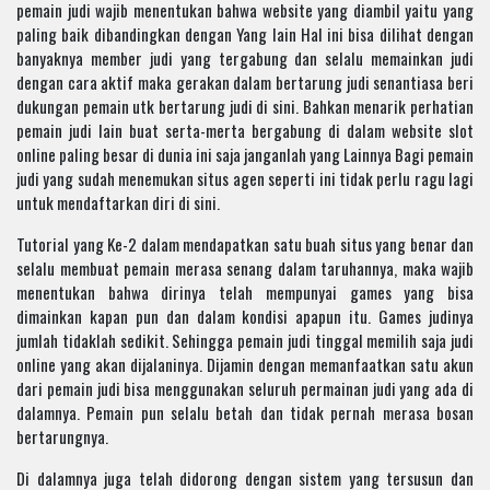
pemain judi wajib menentukan bahwa website yang diambil yaitu yang
paling baik dibandingkan dengan Yang lain Hal ini bisa dilihat dengan
banyaknya member judi yang tergabung dan selalu memainkan judi
dengan cara aktif maka gerakan dalam bertarung judi senantiasa beri
dukungan pemain utk bertarung judi di sini. Bahkan menarik perhatian
pemain judi lain buat serta-merta bergabung di dalam website slot
online paling besar di dunia ini saja janganlah yang Lainnya Bagi pemain
judi yang sudah menemukan situs agen seperti ini tidak perlu ragu lagi
untuk mendaftarkan diri di sini.
Tutorial yang Ke-2 dalam mendapatkan satu buah situs yang benar dan
selalu membuat pemain merasa senang dalam taruhannya, maka wajib
menentukan bahwa dirinya telah mempunyai games yang bisa
dimainkan kapan pun dan dalam kondisi apapun itu. Games judinya
jumlah tidaklah sedikit. Sehingga pemain judi tinggal memilih saja judi
online yang akan dijalaninya. Dijamin dengan memanfaatkan satu akun
dari pemain judi bisa menggunakan seluruh permainan judi yang ada di
dalamnya. Pemain pun selalu betah dan tidak pernah merasa bosan
bertarungnya.
Di dalamnya juga telah didorong dengan sistem yang tersusun dan