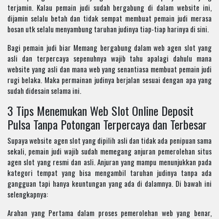
terjamin. Kalau pemain judi sudah bergabung di dalam website ini,
dijamin selalu betah dan tidak sempat membuat pemain judi merasa
bosan utk selalu menyambung taruhan judinya tiap-tiap harinya di sini.
Bagi pemain judi biar Memang bergabung dalam web agen slot yang
asli dan terpercaya sepenuhnya wajib tahu apalagi dahulu mana
website yang asli dan mana web yang senantiasa membuat pemain judi
rugi belaka. Maka permainan judinya berjalan sesuai dengan apa yang
sudah didesain selama ini.
3 Tips Menemukan Web Slot Online Deposit
Pulsa Tanpa Potongan Terpercaya dan Terbesar
Supaya website agen slot yang dipilih asli dan tidak ada penipuan sama
sekali, pemain judi wajib sudah memegang anjuran pemerolehan situs
agen slot yang resmi dan asli. Anjuran yang mampu menunjukkan pada
kategori tempat yang bisa mengambil taruhan judinya tanpa ada
gangguan tapi hanya keuntungan yang ada di dalamnya. Di bawah ini
selengkapnya:
Arahan yang Pertama dalam proses pemerolehan web yang benar,