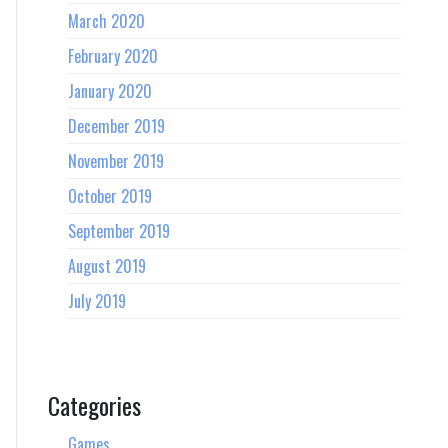
March 2020
February 2020
January 2020
December 2019
November 2019
October 2019
September 2019
August 2019
July 2019
Categories
Games