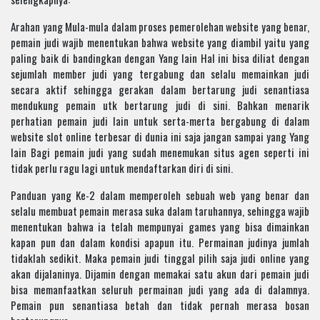
Arahan yang Mula-mula dalam proses pemerolehan website yang benar,
pemain judi wajib menentukan bahwa website yang diambil yaitu yang
paling baik di bandingkan dengan Yang lain Hal ini bisa diliat dengan
sejumlah member judi yang tergabung dan selalu memainkan judi
secara aktif sehingga gerakan dalam bertarung judi senantiasa
mendukung pemain utk bertarung judi di sini. Bahkan menarik
perhatian pemain judi lain untuk serta-merta bergabung di dalam
website slot online terbesar di dunia ini saja jangan sampai yang Yang
lain Bagi pemain judi yang sudah menemukan situs agen seperti ini
tidak perlu ragu lagi untuk mendaftarkan diri di sini.
Panduan yang Ke-2 dalam memperoleh sebuah web yang benar dan
selalu membuat pemain merasa suka dalam taruhannya, sehingga wajib
menentukan bahwa ia telah mempunyai games yang bisa dimainkan
kapan pun dan dalam kondisi apapun itu. Permainan judinya jumlah
tidaklah sedikit. Maka pemain judi tinggal pilih saja judi online yang
akan dijalaninya. Dijamin dengan memakai satu akun dari pemain judi
bisa memanfaatkan seluruh permainan judi yang ada di dalamnya.
Pemain pun senantiasa betah dan tidak pernah merasa bosan