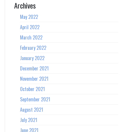
Archives
May 2022
April 2022
March 2022
February 2022
January 2022
December 2021
November 2021
October 2021
September 2021
August 2021
July 2021
June 2021