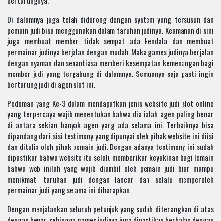
bertarungnya.
Di dalamnya juga telah didorong dengan system yang tersusun dan
pemain judi bisa menggunakan dalam taruhan judinya. Keamanan di sini
juga membuat member tidak sempat ada kendala dan membuat
permainan judinya berjalan dengan mudah. Maka games judinya berjalan
dengan nyaman dan senantiasa memberi kesempatan kemenangan bagi
member judi yang tergabung di dalamnya. Semuanya saja pasti ingin
bertarung judi di agen slot ini.
Pedoman yang Ke-3 dalam mendapatkan jenis website judi slot online
yang terpercaya wajib menentukan bahwa dia ialah agen paling benar
di antara sekian banyak agen yang ada selama ini. Terbaiknya bisa
dipandang dari sisi testimony yang dipunyai oleh pihak website ini diisi
dan ditulis oleh pihak pemain judi. Dengan adanya testimony ini sudah
dipastikan bahwa website itu selalu memberikan keyakinan bagi lemain
bahwa web inilah yang wajib diambil oleh pemain judi biar mampu
menikmati taruhan judi dengan lancar dan selalu memperoleh
permainan judi yang selama ini diharapkan.
Dengan menjalankan seluruh petunjuk yang sudah diterangkan di atas
dengan benar, sehingga games judinya juga dipastikan berhalan dengan