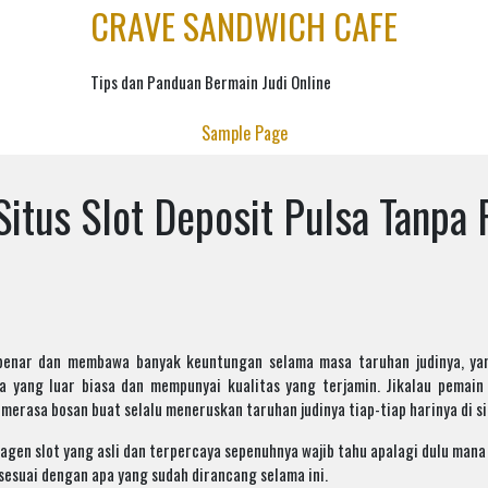
CRAVE SANDWICH CAFE
Tips dan Panduan Bermain Judi Online
Sample Page
tus Slot Deposit Pulsa Tanpa 
benar dan membawa banyak keuntungan selama masa taruhan judinya, yang
ia yang luar biasa dan mempunyai kualitas yang terjamin. Jikalau pemain 
erasa bosan buat selalu meneruskan taruhan judinya tiap-tiap harinya di si
gen slot yang asli dan terpercaya sepenuhnya wajib tahu apalagi dulu mana
 sesuai dengan apa yang sudah dirancang selama ini.