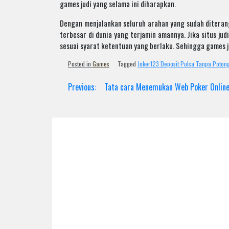
games judi yang selama ini diharapkan.
Dengan menjalankan seluruh arahan yang sudah diterang
terbesar di dunia yang terjamin amannya. Jika situs jud
sesuai syarat ketentuan yang berlaku. Sehingga games j
Posted in
Games
Tagged
Joker123 Deposit Pulsa Tanpa Poton
Post
Previous:
Tata cara Menemukan Web Poker Online 
navigation