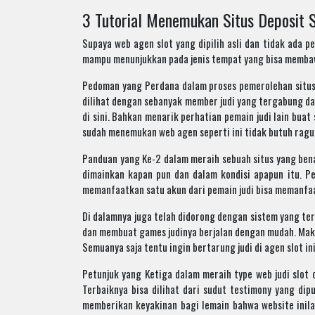
3 Tutorial Menemukan Situs Deposit S
Supaya web agen slot yang dipilih asli dan tidak ada 
mampu menunjukkan pada jenis tempat yang bisa membawa
Pedoman yang Perdana dalam proses pemerolehan situs y
dilihat dengan sebanyak member judi yang tergabung da
di sini. Bahkan menarik perhatian pemain judi lain buat
sudah menemukan web agen seperti ini tidak butuh ragu l
Panduan yang Ke-2 dalam meraih sebuah situs yang ben
dimainkan kapan pun dan dalam kondisi apapun itu. Per
memanfaatkan satu akun dari pemain judi bisa memanfaa
Di dalamnya juga telah didorong dengan sistem yang te
dan membuat games judinya berjalan dengan mudah. Mak
Semuanya saja tentu ingin bertarung judi di agen slot ini
Petunjuk yang Ketiga dalam meraih type web judi slot 
Terbaiknya bisa dilihat dari sudut testimony yang dipu
memberikan keyakinan bagi lemain bahwa website inila