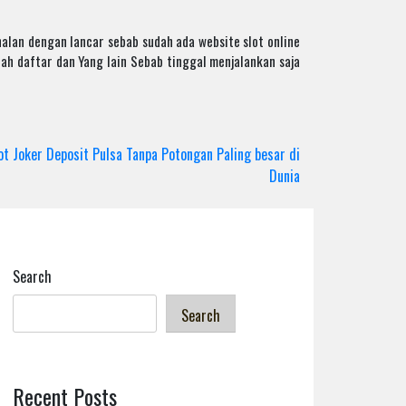
alan dengan lancar sebab sudah ada website slot online
alah daftar dan Yang lain Sebab tinggal menjalankan saja
t Joker Deposit Pulsa Tanpa Potongan Paling besar di
Dunia
Search
Search
Recent Posts