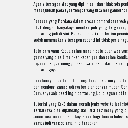
Agar situs agen slot yang dipilih asli dan tidak ada p
menunjukkan pada type tempat yang bisa mengambil taru
Panduan yang Perdana dalam proses pemerolehan web yan
lihat dengan banyaknya member judi yang tergabung 
bertarung judi di sini. Bahkan menarik perhatian pemain
sudah menemukan situs agen seperti ini tidak perlu ragu 
Tata cara yang Kedua dalam meraih satu buah web yan
games yang bisa dimainkan kapan pun dan dalam kondisi a
Dijamin dengan menggunakan satu akun dari pemain j
bertarungnya.
Di dalamnya juga telah didorong dengan sistem yang te
dan membuat games judinya berjalan dengan mudah. Seh
Semuanya saja pasti ingin bertarung judi di agen slot ini
Tutorial yang Ke-3 dalam meraih jenis website judi sl
Terbaiknya bisa dipandang dari sisi testimony yang di
senantiasa memberikan keyakinan bagi lemain bahwa si
games judi yang selama ini diharapkan.