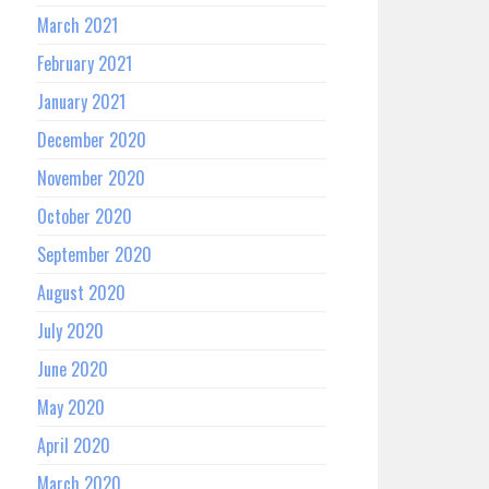
March 2021
February 2021
January 2021
December 2020
November 2020
October 2020
September 2020
August 2020
July 2020
June 2020
May 2020
April 2020
March 2020