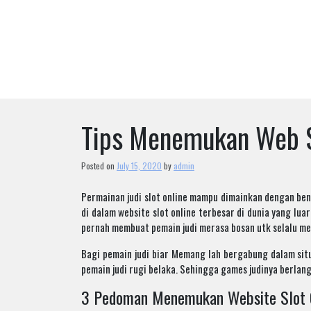
Skip
to
content
Tips Menemukan Web Sl
Posted on
July 15, 2020
by
admin
Permainan judi slot online mampu dimainkan dengan ben
di dalam website slot online terbesar di dunia yang lua
pernah membuat pemain judi merasa bosan utk selalu men
Bagi pemain judi biar Memang lah bergabung dalam situ
pemain judi rugi belaka. Sehingga games judinya berlan
3 Pedoman Menemukan Website Slot O