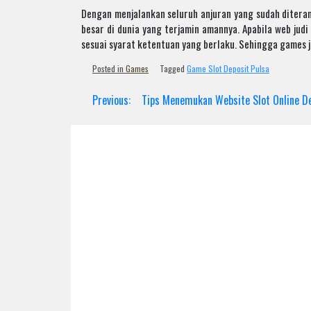
Dengan menjalankan seluruh anjuran yang sudah diteran
besar di dunia yang terjamin amannya. Apabila web judi
sesuai syarat ketentuan yang berlaku. Sehingga games j
Posted in
Games
Tagged
Game Slot Deposit Pulsa
Post
Previous:
Tips Menemukan Website Slot Online De
navigation